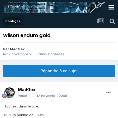
Cordages
wilson enduro gold
Par
MadGex
le 12 novembre 2008
dans
Cordages
Répondre à ce sujet
MadGex
Posté(e)
le 12 novembre 2008
Tout est dans le titre.
69 € la bobine de 300m !