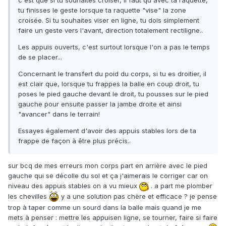
c'est que si tu souhaites croiser, il faut qu'avec ta raquette,
tu finisses le geste lorsque ta raquette "vise" la zone
croisée. Si tu souhaites viser en ligne, tu dois simplement
faire un geste vers l'avant, direction totalement rectiligne..
Les appuis ouverts, c'est surtout lorsque l'on a pas le temps
de se placer...
Concernant le transfert du poid du corps, si tu es droitier, il
est clair que, lorsque tu frappes la balle en coup droit, tu
poses le pied gauche devant le droit, tu pousses sur le pied
gauche pour ensuite passer la jambe droite et ainsi
"avancer" dans le terrain!
Essayes également d'avoir des appuis stables lors de ta
frappe de façon à être plus précis..
sur bcq de mes erreurs mon corps part en arrière avec le pied
gauche qui se décolle du sol et ça j'aimerais le corriger car on
niveau des appuis stables on a vu mieux
. a part me plomber
les chevilles
y a une solution pas chère et efficace ? je pense
trop à taper comme un sourd dans la balle mais quand je me
mets à penser : mettre les appuisen ligne, se tourner, faire si faire