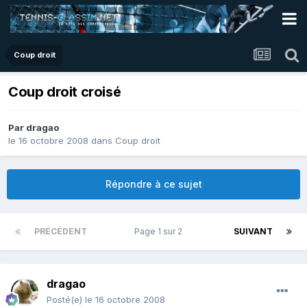
Coup droit
Coup droit croisé
Par
dragao
le 16 octobre 2008
dans
Coup droit
Répondre à ce sujet
PRÉCÉDENT
Page 1 sur 2
SUIVANT
dragao
Posté(e)
le 16 octobre 2008