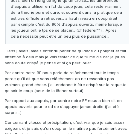
aussi bien un long de ligne qu'un croisé... les différences
d'appuis a utiliser en fct du coup joué, cela reste vraiment
de la théorie pure et dure, et souvent dans la pratique cela
est tres difficile a retrouver... a haut niveau en coup droit
par exemple c'est du 90% d'appuis ouverts, meme lorsque
les joueur ont le tps de se placer... (cf federer^^)... Apres
cela nécessite peut etre un peu plus de puissance...
Tiens j'avais jamais entendu parler de guidage du poignet et fait
attention à cela mais je vais tester ce que tu me dis car je joues
sans doute crispé je pense et si ça peut jouer....
Par contre notre BE nous parle de relâchement tout le temps
parce qu'il dit que sans relâchement on ne ressentira pas
vraiment grand chose. j'ai tendance à être crispé sur la raquette
qq soir le coup (peur de la lâcher surtout)
Par rapport aux appuis, par contre notre BE nous a bien dit en
appuis ouverts pour le cd de s'appuyer jambe droite (j'ai été
surpris...)
Concernant vitesse et précipitation, c'est vrai que je suis assez
exigeant et je sais qu'un coup on le maitrise pas forcément avec