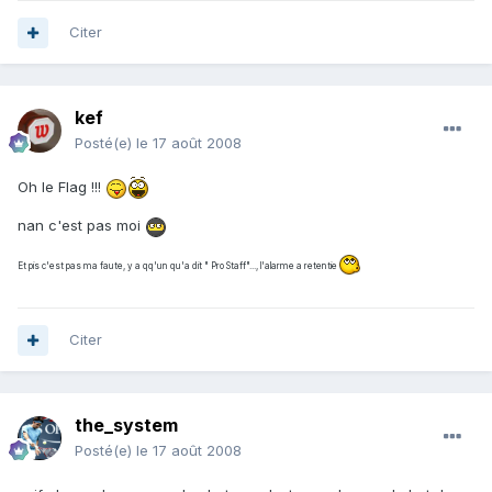
Citer
kef
Posté(e)
le 17 août 2008
Oh le Flag !!!
nan c'est pas moi
Et pis c'est pas ma faute, y a qq'un qu'a dit " Pro Staff"..., l'alarme a retentie
Citer
the_system
Posté(e)
le 17 août 2008