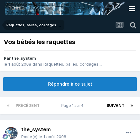
Raquettes, balles, cordages....
Vos bébés les raquettes
Par
the_system
le 1 août 2008
dans
Raquettes, balles, cordages....
Répondre à ce sujet
PRÉCÉDENT
Page 1 sur 4
SUIVANT
the_system
Posté(e)
le 1 août 2008