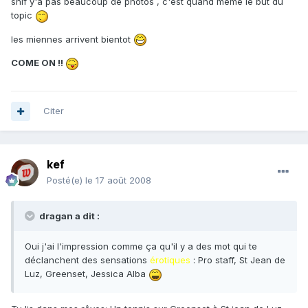
snif y'a pas beaucoup de photos , c'est quand meme le but du
topic
les miennes arrivent bientot
COME ON !!
Citer
kef
Posté(e)
le 17 août 2008
dragan a dit :
Oui j'ai l'impression comme ça qu'il y a des mot qui te
déclanchent des sensations
érotiques
: Pro staff, St Jean de
Luz, Greenset, Jessica Alba