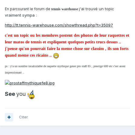
j'ai trouvé un topic
En parcourant le forum de
tennis warehouse
vraiment sympa :
http://tt.tennis-warehouse.com/showthread.php?t=35097
c'est un topic ou les membres postent des photos de leur raquettes et
leur matos de tennis et expliquent quelques petits trucs dessus ..
j'pense qu'on pourrait faire la meme chose sur classim , ils son forts
quand meme ces ricains ..
ps : y'a un nombre incalculable de raquette mythique genre pro staff 85 , prestige 600 etc c'est assez
impressionant ..
See
you
Citer