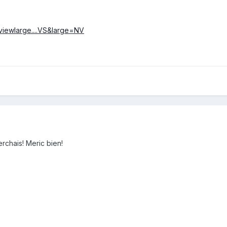
viewlarge....VS&large=NV
rchais! Meric bien!