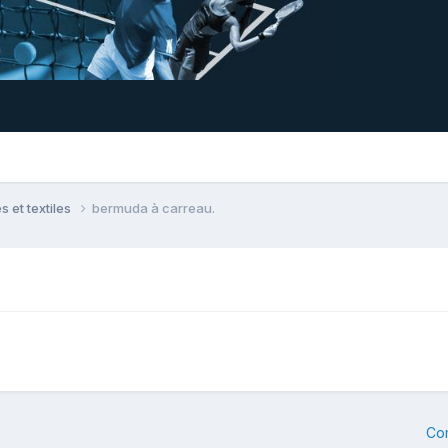
 et textiles
bermuda à carreau.
Co