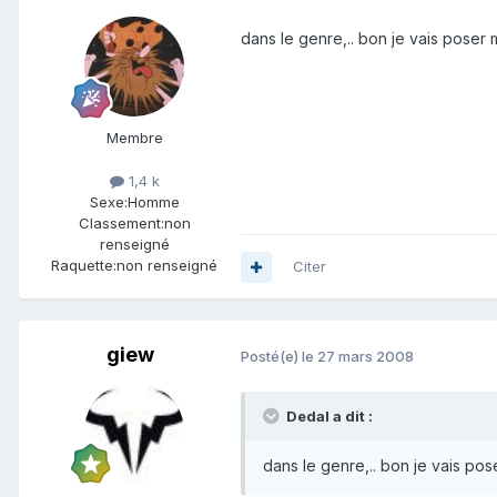
dans le genre,.. bon je vais pose
Membre
1,4 k
Sexe:
Homme
Classement:
non
renseigné
Raquette:
non renseigné
Citer
giew
Posté(e)
le 27 mars 2008
Dedal a dit :
dans le genre,.. bon je vais p