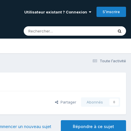
S’inscrire
Utilisateur existant ? Connexion
Toute l’activité
Partager
Abonnés
0
mmencer un nouveau sujet
Répondre à ce sujet