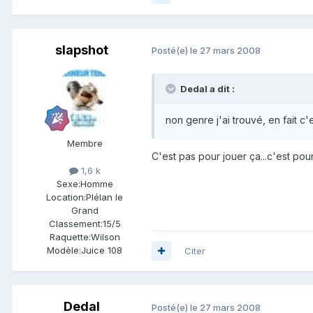
slapshot
Posté(e)
le 27 mars 2008
Dedal a dit :
non genre j'ai trouvé, en fait c
Membre
C'est pas pour jouer ça...c'est pour 
1,6 k
Sexe:
Homme
Location:
Plélan le
Grand
Classement:
15/5
Raquette:
Wilson
Modèle:
Juice 108
Citer
Dedal
Posté(e)
le 27 mars 2008