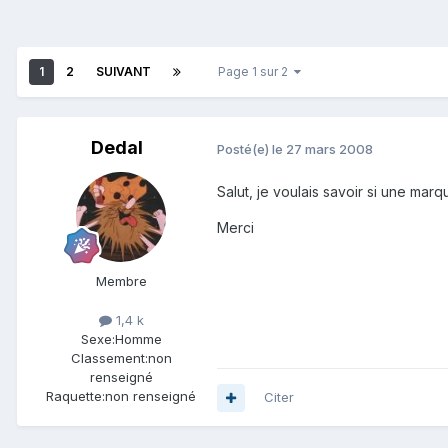
1
2
SUIVANT
Page 1 sur 2
Dedal
Posté(e)
le 27 mars 2008
Salut, je voulais savoir si une marq
Merci
Membre
1,4 k
Sexe:
Homme
Classement:
non
renseigné
Raquette:
non renseigné
Citer