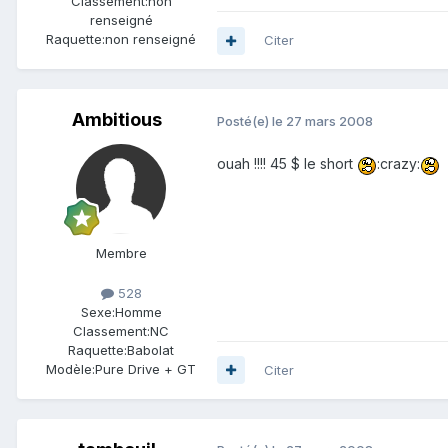
Classement:
non
renseigné
Raquette:
non renseigné
Citer
Ambitious
Posté(e)
le 27 mars 2008
ouah !!!! 45 $ le short
:crazy:
Membre
528
Sexe:
Homme
Classement:
NC
Raquette:
Babolat
Modèle:
Pure Drive + GT
Citer