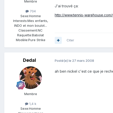
Membre
J'ai trouvé ça:
704
http://www.tennis-warehouse.com/
Sexe:
Homme
Interests:
Mes enfants,
INDO et mon boulot...
Classement:
NC
Raquette:
Babolat
Modèle:
Pure Strike
Citer
Dedal
Posté(e)
le 27 mars 2008
ah ben nickel c'est ce que je reche
Membre
1,4 k
Sexe:
Homme