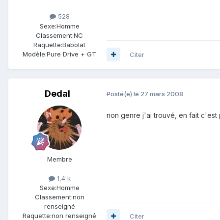
528
Sexe:
Homme
Classement:
NC
Raquette:
Babolat
Modèle:
Pure Drive + GT
Citer
Dedal
Posté(e)
le 27 mars 2008
non genre j'ai trouvé, en fait c'es
Membre
1,4 k
Sexe:
Homme
Classement:
non
renseigné
Raquette:
non renseigné
Citer