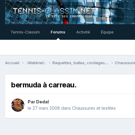
Tennis-Classim
Forums
Activité
Équipe
Accueil
.::Matériel::.
Raquettes, balles, cordages....
Chaussures
bermuda à carreau.
Par
Dedal
le 27 mars 2008
dans
Chaussures et textiles