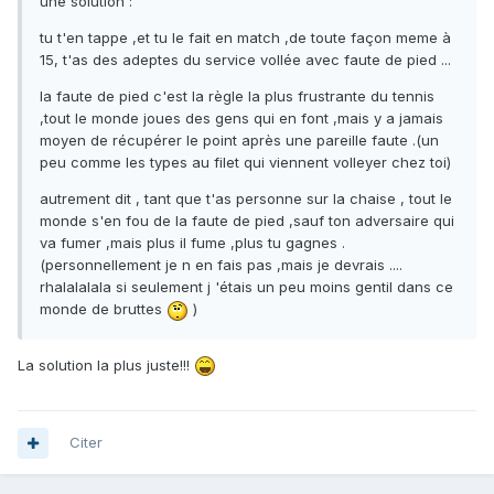
une solution :
tu t'en tappe ,et tu le fait en match ,de toute façon meme à
15, t'as des adeptes du service vollée avec faute de pied ...
la faute de pied c'est la règle la plus frustrante du tennis
,tout le monde joues des gens qui en font ,mais y a jamais
moyen de récupérer le point après une pareille faute .(un
peu comme les types au filet qui viennent volleyer chez toi)
autrement dit , tant que t'as personne sur la chaise , tout le
monde s'en fou de la faute de pied ,sauf ton adversaire qui
va fumer ,mais plus il fume ,plus tu gagnes .
(personnellement je n en fais pas ,mais je devrais ....
rhalalalala si seulement j 'étais un peu moins gentil dans ce
monde de bruttes
)
La solution la plus juste!!!
Citer