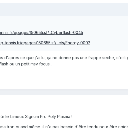
ennis.fr/epages/150655.sf/...Cyberflash-0045
op-tennis.fr/epages/150655.sf/...cts/Energy-0002
ais d'apres ce que j'ai lu, ça ne donne pas une frappe seche, c'est 
flash ou un petit msv focus...
sûr le fameux Signum Pro Poly Plasma !
sma trop quand même, il n'a pas besoin d'être tendu pour être rigid