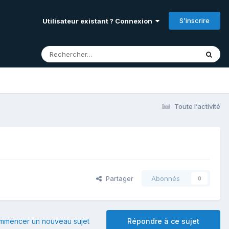
S’inscrire
Utilisateur existant ? Connexion
Toute l’activité
Partager
Abonnés
0
mmencer un nouveau sujet
Répondre à ce sujet