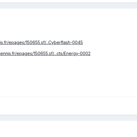
is.fr/epages/150655.sf/...Cyberflash-0045
tennis.fr/epages/150655.sf/...cts/Energy-0002