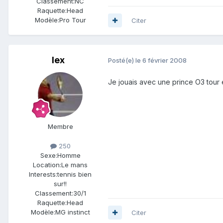
Classement:
NC
Raquette:
Head
Modèle:
Pro Tour
Citer
lex
Posté(e)
le 6 février 2008
Je jouais avec une prince O3 tour e
Membre
250
Sexe:
Homme
Location:
Le mans
Interests:
tennis bien
sur!!
Classement:
30/1
Raquette:
Head
Modèle:
MG instinct
Citer