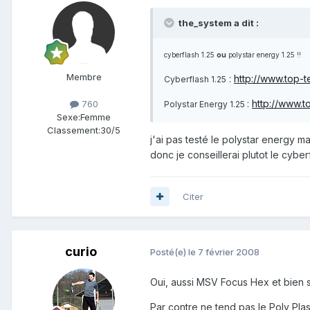
the_system a dit :
cyberflash 1.25
ou
polystar energy 1.25 !!
Membre
:
http://www.top-t
Cyberflash 1.25
:
http://www.t
760
Polystar Energy 1.25
Sexe:
Femme
Classement:
30/5
j'ai pas testé le polystar energy m
donc je conseillerai plutot le cyber
Citer
curio
Posté(e)
le 7 février 2008
Oui, aussi MSV Focus Hex et bien 
Par contre ne tend pas le Poly Pla