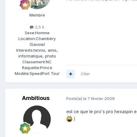
Membre
2,5 k
Sexe:
Homme
Location:
Chambéry
(Savoie)
Interests:
tennis, amis,
informatique, photo
Classement:
NC
Raquette:
Prince
Modèle:
SpeedPort Tour
Citer
Ambitious
Posté(e)
le 7 février 2008
est ce que le pro's pro hexaspin est
)