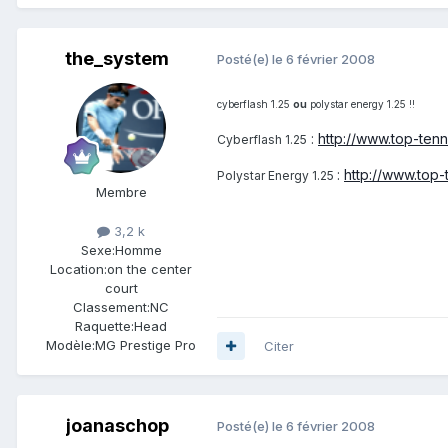
the_system
Posté(e)
le 6 février 2008
cyberflash 1.25
ou
polystar energy 1.25 !!
:
http://www.top-tenn
Cyberflash 1.25
:
http://www.top-
Polystar Energy 1.25
Membre
3,2 k
Sexe:
Homme
Location:
on the center
court
Classement:
NC
Raquette:
Head
Modèle:
MG Prestige Pro
Citer
joanaschop
Posté(e)
le 6 février 2008