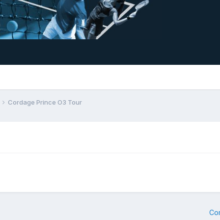
Cordage Prince O3 Tour
Co