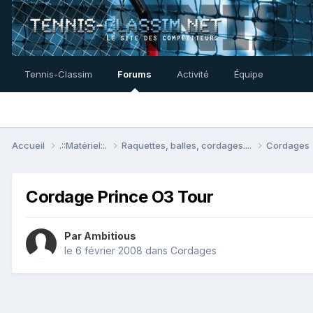
Tennis-Classim
Forums
Activité
Équipe
Accueil
.::Matériel::.
Raquettes, balles, cordages....
Cordages
Cordage Prince O3 Tour
Par
Ambitious
le 6 février 2008
dans
Cordages