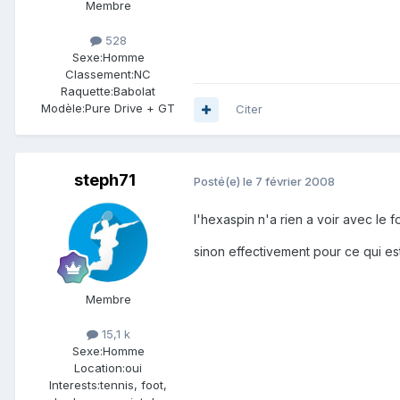
Membre
528
Sexe:
Homme
Classement:
NC
Raquette:
Babolat
Modèle:
Pure Drive + GT
Citer
steph71
Posté(e)
le 7 février 2008
l'hexaspin n'a rien a voir avec le 
sinon effectivement pour ce qui es
Membre
15,1 k
Sexe:
Homme
Location:
oui
Interests:
tennis, foot,