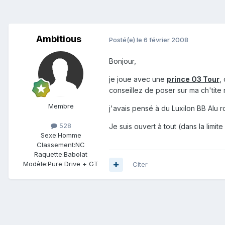
Ambitious
Posté(e)
le 6 février 2008
Bonjour,
je joue avec une
prince O3 Tour
,
conseillez de poser sur ma ch'tite
Membre
j'avais pensé à du Luxilon BB Alu r
528
Je suis ouvert à tout (dans la limit
Sexe:
Homme
Classement:
NC
Raquette:
Babolat
Modèle:
Pure Drive + GT
Citer