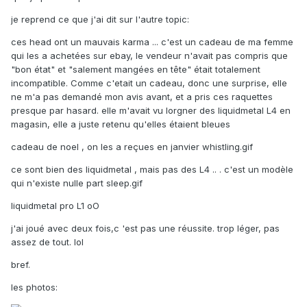
je reprend ce que j'ai dit sur l'autre topic:
ces head ont un mauvais karma ... c'est un cadeau de ma femme
qui les a achetées sur ebay, le vendeur n'avait pas compris que
"bon état" et "salement mangées en tête" était totalement
incompatible. Comme c'etait un cadeau, donc une surprise, elle
ne m'a pas demandé mon avis avant, et a pris ces raquettes
presque par hasard. elle m'avait vu lorgner des liquidmetal L4 en
magasin, elle a juste retenu qu'elles étaient bleues
cadeau de noel , on les a reçues en janvier whistling.gif
ce sont bien des liquidmetal , mais pas des L4 .. . c'est un modèle
qui n'existe nulle part sleep.gif
liquidmetal pro L1 oO
j'ai joué avec deux fois,c 'est pas une réussite. trop léger, pas
assez de tout. lol
bref.
les photos: