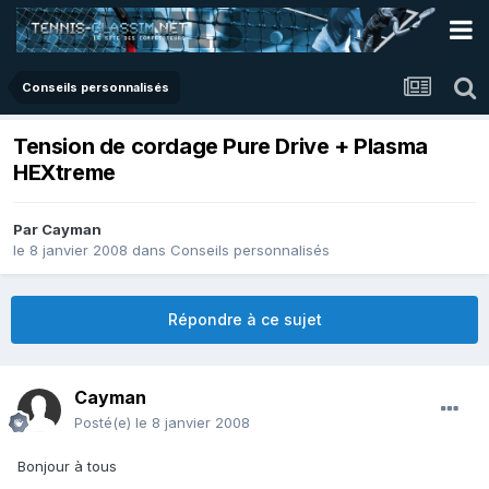
Conseils personnalisés
Tension de cordage Pure Drive + Plasma
HEXtreme
Par
Cayman
le 8 janvier 2008
dans
Conseils personnalisés
Répondre à ce sujet
Cayman
Posté(e)
le 8 janvier 2008
Bonjour à tous