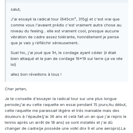
salut,
J'ai essayé la radical tour (645cm², 315g) et c'est vrai que
comme vous l'avaient prédis c'est vraiment autre chose au
niveau du feeling... elle est vrament cool, presque aucune
vibration de cadre assez tolérante, honnétement je pense
que je vais y réfléchir sérieusement..
Suel hic, j'ai joué que 1H, le cordage ayant céder (il était
bien attaqué et le pan de cordage 16*19 sur terre ça va vite
lol)
allez bon réveillons à tous !
Cher jerten,
Je te conseille d'essayer la radical tour sur une plus longue
periode;j'ai eu cette raquette en essai pendant 15 jours;Au début,
cette raquette me paraissait légére et trés maniable mais des
douleurs à l'épaulle(j'ai 36 ans et celà fait un an que j'ai repris le
tennis aprés un arrêt de 18 ans) se sont installés et j'ai dû
changer de cadre(je posséde une volkl dnx 9 et une aeropro).La