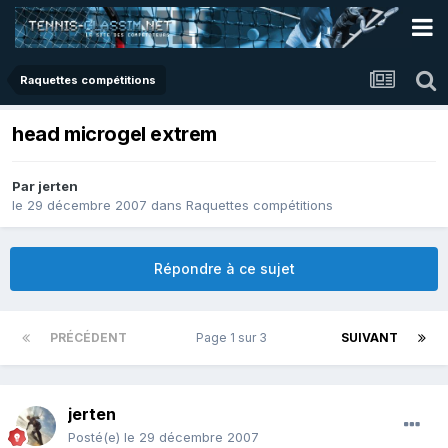
Raquettes compétitions
head microgel extrem
Par
jerten
le 29 décembre 2007
dans
Raquettes compétitions
Répondre à ce sujet
PRÉCÉDENT
Page 1 sur 3
SUIVANT
jerten
Posté(e)
le 29 décembre 2007