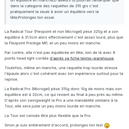
un équilibre en manche;D'ailleurs tu pourras ramarquer que
dans la categorie des raquettes de 315 grs c'est
pratiquement la seule à avoir un équilibre vers la
tête;Prolonges ton essai.
La Radical Tour (Flexpoint et non Microgel) pèse 325g et a son
équilibre à 31.5cm alors effectivement c'est assez lourd, plus que
la Flexpoint Prestige MP, et un peu moins en manche.
Par contre, elle n'est pas équilibrée en tête, loin de là avec 8
points head light cordée
d'après sa fiche tennis-warehouse
.
Toutefois, même en manche, une raquette trop lourde stresse
l'épaule alors c'est cohérent avec ton expérience surtout pour ta
reprise.
La Radical Pro (Microgel) pèse 315g donc 10g de moins mais son
équillibre est à 32cm, ce qui revient au final à peu près au même.
D'après son swingweight la Pro a une maniabilité similaire à la
Tour, elle sera juste un peu moins lourde en manche.
La Tour est censée être plus flexible que la Pro.
Sinon je suis entièrement d'accord, prolonges ton test