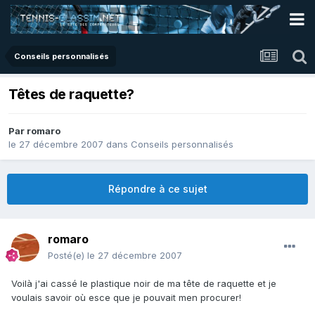
Conseils personnalisés
Têtes de raquette?
Par
romaro
le 27 décembre 2007
dans
Conseils personnalisés
Répondre à ce sujet
romaro
Posté(e)
le 27 décembre 2007
Voilà j'ai cassé le plastique noir de ma tête de raquette et je
voulais savoir où esce que je pouvait men procurer!