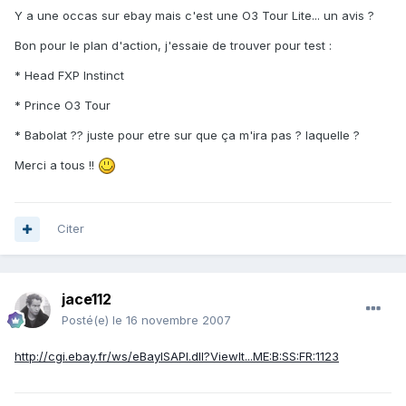
Y a une occas sur ebay mais c'est une O3 Tour Lite... un avis ?
Bon pour le plan d'action, j'essaie de trouver pour test :
* Head FXP Instinct
* Prince O3 Tour
* Babolat ?? juste pour etre sur que ça m'ira pas ? laquelle ?
Merci a tous !!
Citer
jace112
Posté(e)
le 16 novembre 2007
http://cgi.ebay.fr/ws/eBayISAPI.dll?ViewIt...ME:B:SS:FR:1123