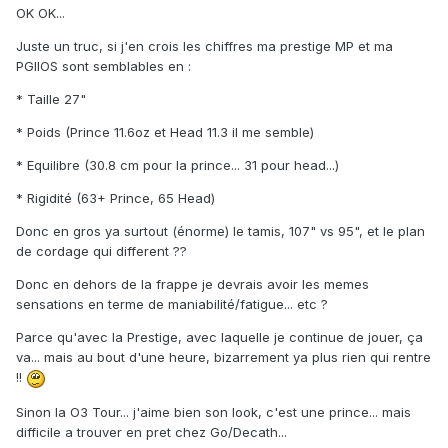
OK OK...
Juste un truc, si j'en crois les chiffres ma prestige MP et ma
PGIIOS sont semblables en :
* Taille 27"
* Poids (Prince 11.6oz et Head 11.3 il me semble)
* Equilibre (30.8 cm pour la prince... 31 pour head...)
* Rigidité (63+ Prince, 65 Head)
Donc en gros ya surtout (énorme) le tamis, 107" vs 95", et le plan
de cordage qui different ??
Donc en dehors de la frappe je devrais avoir les memes
sensations en terme de maniabilité/fatigue... etc ?
Parce qu'avec la Prestige, avec laquelle je continue de jouer, ça
va... mais au bout d'une heure, bizarrement ya plus rien qui rentre
!!
Sinon la O3 Tour... j'aime bien son look, c'est une prince... mais
difficile a trouver en pret chez Go/Decath...