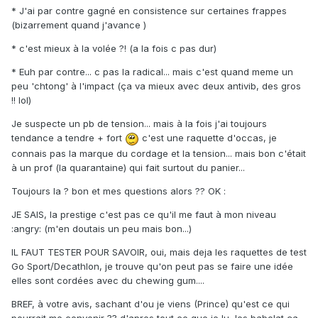
* J'ai par contre gagné en consistence sur certaines frappes
(bizarrement quand j'avance )
* c'est mieux à la volée ?! (a la fois c pas dur)
* Euh par contre... c pas la radical... mais c'est quand meme un
peu 'chtong' à l'impact (ça va mieux avec deux antivib, des gros
!! lol)
Je suspecte un pb de tension... mais à la fois j'ai toujours
tendance a tendre + fort
c'est une raquette d'occas, je
connais pas la marque du cordage et la tension... mais bon c'était
à un prof (la quarantaine) qui fait surtout du panier...
Toujours la ? bon et mes questions alors ?? OK :
JE SAIS, la prestige c'est pas ce qu'il me faut à mon niveau
:angry: (m'en doutais un peu mais bon...)
IL FAUT TESTER POUR SAVOIR, oui, mais deja les raquettes de test
Go Sport/Decathlon, je trouve qu'on peut pas se faire une idée
elles sont cordées avec du chewing gum....
BREF, à votre avis, sachant d'ou je viens (Prince) qu'est ce qui
pourrait me convenir ?? d'apres tout ce que je lu, les babolat ça