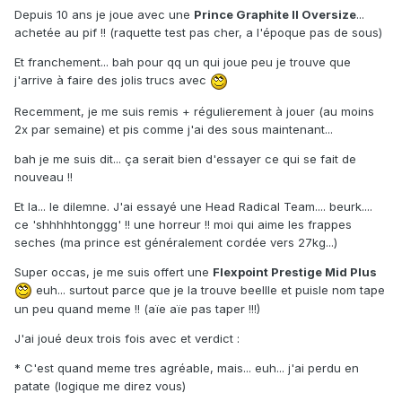
Depuis 10 ans je joue avec une
Prince Graphite II Oversize
...
achetée au pif !! (raquette test pas cher, a l'époque pas de sous)
Et franchement... bah pour qq un qui joue peu je trouve que
j'arrive à faire des jolis trucs avec
Recemment, je me suis remis + régulierement à jouer (au moins
2x par semaine) et pis comme j'ai des sous maintenant...
bah je me suis dit... ça serait bien d'essayer ce qui se fait de
nouveau !!
Et la... le dilemne. J'ai essayé une Head Radical Team.... beurk....
ce 'shhhhhtonggg' !! une horreur !! moi qui aime les frappes
seches (ma prince est généralement cordée vers 27kg...)
Super occas, je me suis offert une
Flexpoint Prestige Mid Plus
euh... surtout parce que je la trouve beellle et puisle nom tape
un peu quand meme !! (aïe aïe pas taper !!!)
J'ai joué deux trois fois avec et verdict :
* C'est quand meme tres agréable, mais... euh... j'ai perdu en
patate (logique me direz vous)