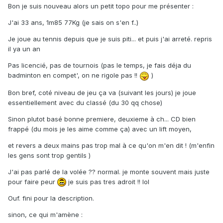
Bon je suis nouveau alors un petit topo pour me présenter :
J'ai 33 ans, 1m85 77Kg (je sais on s'en f..)
Je joue au tennis depuis que je suis piti... et puis j'ai arreté. repris
il ya un an
Pas licencié, pas de tournois (pas le temps, je fais déja du
badminton en compet', on ne rigole pas !!
)
Bon bref, coté niveau de jeu ça va (suivant les jours) je joue
essentiellement avec du classé (du 30 qq chose)
Sinon plutot basé bonne premiere, deuxieme à ch... CD bien
frappé (du mois je les aime comme ça) avec un lift moyen,
et revers a deux mains pas trop mal à ce qu'on m'en dit ! (m'enfin
les gens sont trop gentils )
J'ai pas parlé de la volée ?? normal. je monte souvent mais juste
pour faire peur
je suis pas tres adroit !! lol
Ouf. fini pour la description.
sinon, ce qui m'amène :