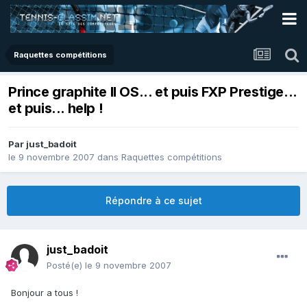
Raquettes compétitions
Prince graphite II OS... et puis FXP Prestige...
et puis... help !
Par
just_badoit
le 9 novembre 2007
dans
Raquettes compétitions
Répondre à ce sujet
just_badoit
Posté(e)
le 9 novembre 2007
Bonjour a tous !