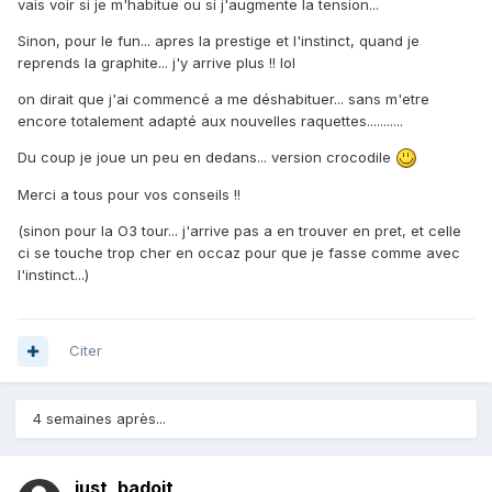
vais voir si je m'habitue ou si j'augmente la tension...
Sinon, pour le fun... apres la prestige et l'instinct, quand je
reprends la graphite... j'y arrive plus !! lol
on dirait que j'ai commencé a me déshabituer... sans m'etre
encore totalement adapté aux nouvelles raquettes...........
Du coup je joue un peu en dedans... version crocodile
Merci a tous pour vos conseils !!
(sinon pour la O3 tour... j'arrive pas a en trouver en pret, et celle
ci se touche trop cher en occaz pour que je fasse comme avec
l'instinct...)
Citer
4 semaines après...
just_badoit