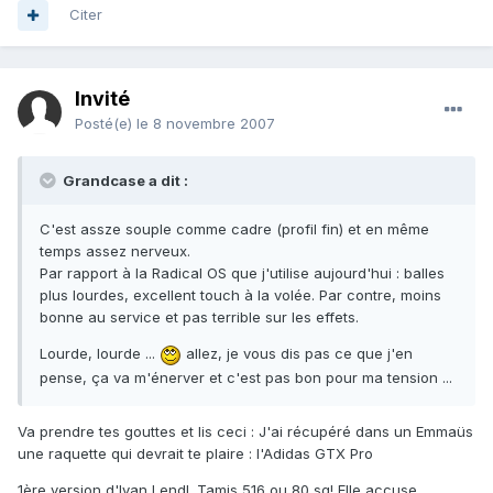
Citer
Invité
Posté(e)
le 8 novembre 2007
Grandcase a dit :
C'est assze souple comme cadre (profil fin) et en même
temps assez nerveux.
Par rapport à la Radical OS que j'utilise aujourd'hui : balles
plus lourdes, excellent touch à la volée. Par contre, moins
bonne au service et pas terrible sur les effets.
Lourde, lourde ...
allez, je vous dis pas ce que j'en
pense, ça va m'énerver et c'est pas bon pour ma tension ...
Va prendre tes gouttes et lis ceci : J'ai récupéré dans un Emmaüs
une raquette qui devrait te plaire : l'Adidas GTX Pro
1ère version d'Ivan Lendl. Tamis 516 ou 80 sq! Elle accuse