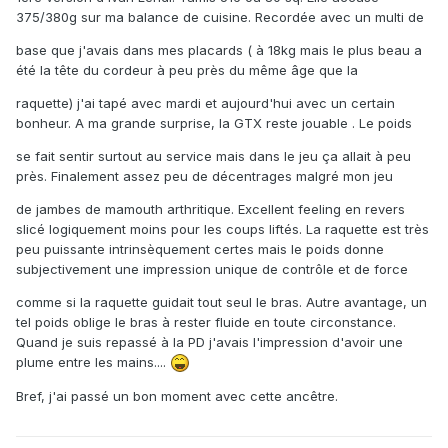
375/380g sur ma balance de cuisine. Recordée avec un multi de
base que j'avais dans mes placards ( à 18kg mais le plus beau a
été la tête du cordeur à peu près du même âge que la
raquette) j'ai tapé avec mardi et aujourd'hui avec un certain
bonheur. A ma grande surprise, la GTX reste jouable . Le poids
se fait sentir surtout au service mais dans le jeu ça allait à peu
près. Finalement assez peu de décentrages malgré mon jeu
de jambes de mamouth arthritique. Excellent feeling en revers
slicé logiquement moins pour les coups liftés. La raquette est très
peu puissante intrinsèquement certes mais le poids donne
subjectivement une impression unique de contrôle et de force
comme si la raquette guidait tout seul le bras. Autre avantage, un
tel poids oblige le bras à rester fluide en toute circonstance.
Quand je suis repassé à la PD j'avais l'impression d'avoir une
plume entre les mains....
Bref, j'ai passé un bon moment avec cette ancêtre.