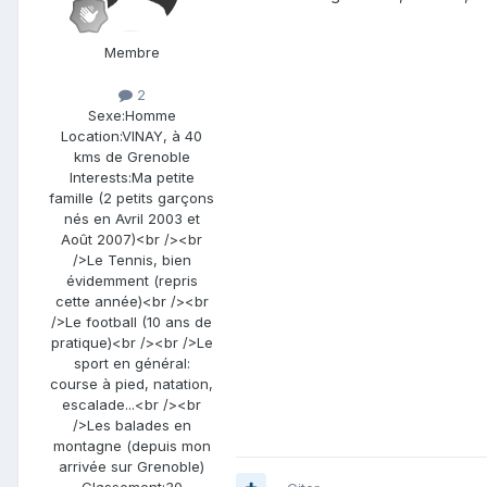
Membre
2
Sexe:
Homme
Location:
VINAY, à 40
kms de Grenoble
Interests:
Ma petite
famille (2 petits garçons
nés en Avril 2003 et
Août 2007)<br /><br
/>Le Tennis, bien
évidemment (repris
cette année)<br /><br
/>Le football (10 ans de
pratique)<br /><br />Le
sport en général:
course à pied, natation,
escalade...<br /><br
/>Les balades en
montagne (depuis mon
arrivée sur Grenoble)
Classement:
30