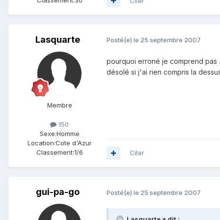
Citer
Lasquarte
Posté(e)
le 25 septembre 2007
pourquoi erroné je comprend pas ...
désolé si j'ai rien compris la dessus
Membre
150
Sexe:
Homme
Location:
Cote d'Azur
Classement:
1/6
Citer
gui-pa-go
Posté(e)
le 25 septembre 2007
Lasquarte a dit :