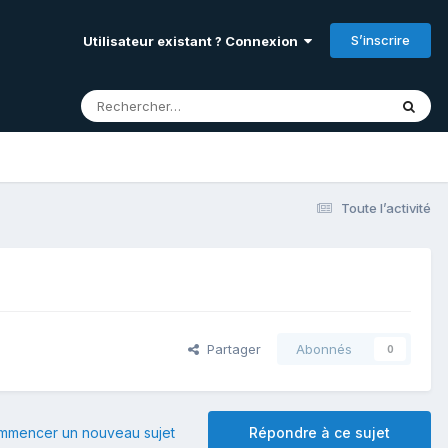
S’inscrire
Utilisateur existant ? Connexion
Toute l’activité
Partager
Abonnés
0
mmencer un nouveau sujet
Répondre à ce sujet