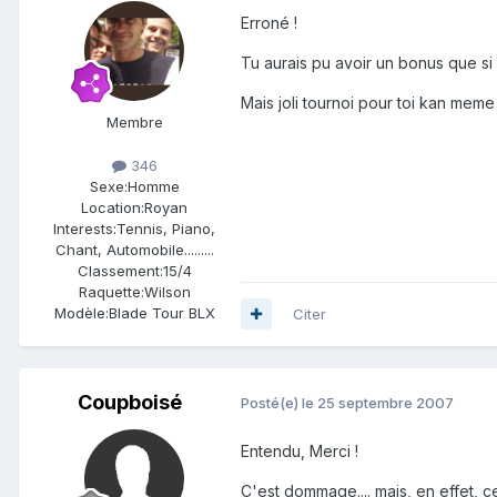
Erroné !
Tu aurais pu avoir un bonus que si le
Mais joli tournoi pour toi kan meme
Membre
346
Sexe:
Homme
Location:
Royan
Interests:
Tennis, Piano,
Chant, Automobile.........
Classement:
15/4
Raquette:
Wilson
Modèle:
Blade Tour BLX
Citer
Coupboisé
Posté(e)
le 25 septembre 2007
Entendu, Merci !
C'est dommage.... mais, en effet, c