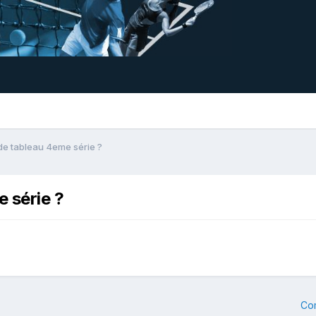
de tableau 4eme série ?
 série ?
Co