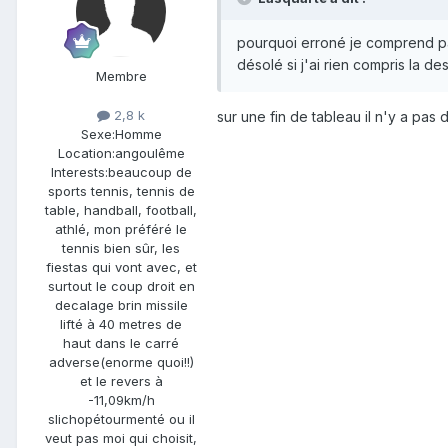
pourquoi erroné je comprend pas 
désolé si j'ai rien compris la des
Membre
2,8 k
sur une fin de tableau il n'y a pas d
Sexe:
Homme
Location:
angoulême
Interests:
beaucoup de
sports tennis, tennis de
table, handball, football,
athlé, mon préféré le
tennis bien sûr, les
fiestas qui vont avec, et
surtout le coup droit en
decalage brin missile
lifté à 40 metres de
haut dans le carré
adverse(enorme quoi!!)
et le revers à
-11,09km/h
slichopétourmenté ou il
veut pas moi qui choisit,