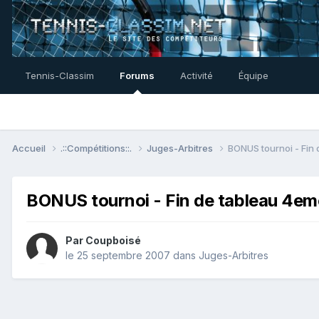
Tennis-Classim
Forums
Activité
Équipe
Accueil
.::Compétitions::.
Juges-Arbitres
BONUS tournoi - Fin 
BONUS tournoi - Fin de tableau 4eme
Par
Coupboisé
le 25 septembre 2007
dans
Juges-Arbitres