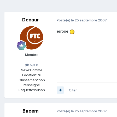
Decaur
Posté(e)
le 25 septembre 2007
erroné
Membre
5,9 k
Sexe:
Homme
Location:
76
Classement:
non
renseigné
Raquette:
Wilson
Citer
Bacem
Posté(e)
le 25 septembre 2007