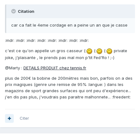
Citation
car ca fait le 4eme cordage en a peine un an que je casse
:mdr: :mdr: :mdr: :mdr: :mdr: :mdr: :mdr: :mdr:
c'est ce qu'on appelle un gros casseur (:
(:
(:
private
joke, j'plaisante , le prends pas mal mon p'tit Fed'Ro ! ;-)
@Marty :
DETAILS PRODUIT chez tennis.fr
plus de 200€ la bobine de 200mètres mais bon, parfois on a des
prix magiques (genre une remise de 95% :langue: ) dans les
magazins de sport grandes surfaces qui ont peu d'expérience...
j'en dis pas plus, j'voudrais pas paraitre malhonnete... :freedent:
Citer