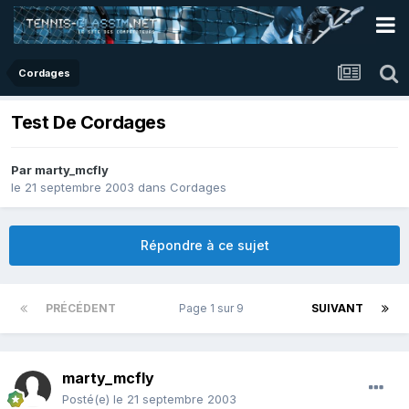
Cordages
Test De Cordages
Par
marty_mcfly
le 21 septembre 2003
dans
Cordages
Répondre à ce sujet
PRÉCÉDENT
Page 1 sur 9
SUIVANT
marty_mcfly
Posté(e)
le 21 septembre 2003