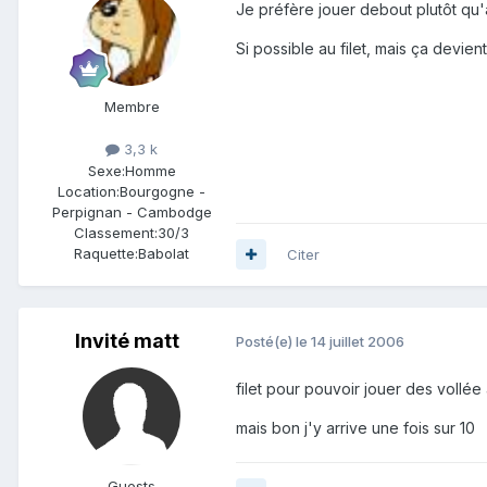
Je préfère jouer debout plutôt qu'a
Si possible au filet, mais ça devien
Membre
3,3 k
Sexe:
Homme
Location:
Bourgogne -
Perpignan - Cambodge
Classement:
30/3
Raquette:
Babolat
Citer
Invité matt
Posté(e)
le 14 juillet 2006
filet pour pouvoir jouer des vollée 
mais bon j'y arrive une fois sur 10
Guests