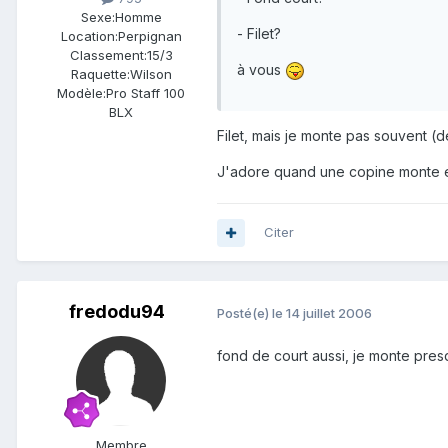
Sexe:
Homme
- Filet?
Location:
Perpignan
Classement:
15/3
à vous
Raquette:
Wilson
Modèle:
Pro Staff 100
BLX
Filet, mais je monte pas souvent 
J'adore quand une copine monte en
Citer
fredodu94
Posté(e)
le 14 juillet 2006
fond de court aussi, je monte presqu
Membre