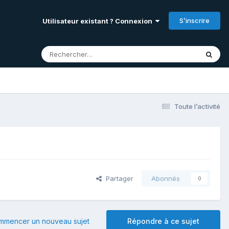
S’inscrire
Utilisateur existant ? Connexion
Toute l’activité
Partager
Abonnés
0
mmencer un nouveau sujet
Répondre à ce sujet