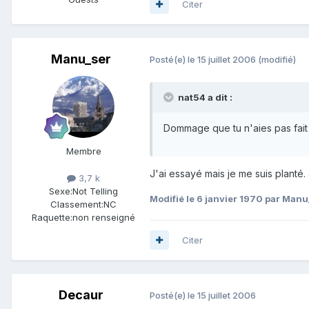
Citer
Manu_ser
Posté(e)
le 15 juillet 2006
(modifié)
nat54 a dit :
Dommage que tu n'aies pas fait
Membre
J'ai essayé mais je me suis planté
3,7 k
Sexe:
Not Telling
Modifié
le 6 janvier 1970
par Manu
Classement:
NC
Raquette:
non renseigné
Citer
Decaur
Posté(e)
le 15 juillet 2006