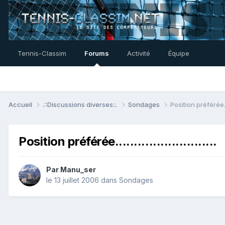
Tennis-Classim
Forums
Activité
Équipe
Accueil
.::Discussions diverses::.
Sondages
Position préférée........
Position préférée...........................
Par
Manu_ser
le 13 juillet 2006
dans
Sondages