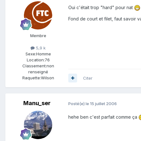
Oui c'était trop "hard" pour nat
Fond de court et filet, faut savoir 
Membre
5,9 k
Sexe:
Homme
Location:
76
Classement:
non
renseigné
Raquette:
Wilson
Citer
Manu_ser
Posté(e)
le 15 juillet 2006
hehe ben c'est parfait comme ça