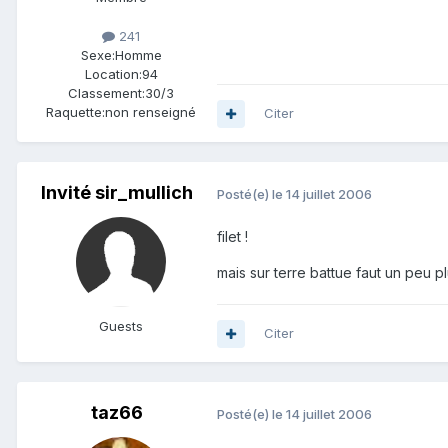
241
Sexe:
Homme
Location:
94
Classement:
30/3
Raquette:
non renseigné
Citer
Invité sir_mullich
Posté(e)
le 14 juillet 2006
filet !
mais sur terre battue faut un peu pl
Guests
Citer
taz66
Posté(e)
le 14 juillet 2006