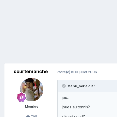
courtemanche
Posté(e)
le 13 juillet 2006
Manu_ser a dit :
jou...
Membre
jouez au tennis?
- Fond court?
795