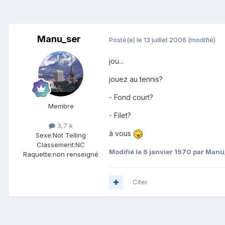
Manu_ser
Posté(e)
le 13 juillet 2006
(modifié)
jou...
jouez au tennis?
- Fond court?
Membre
- Filet?
3,7 k
à vous
Sexe:
Not Telling
Classement:
NC
Modifié
le 6 janvier 1970
par Manu
Raquette:
non renseigné
Citer