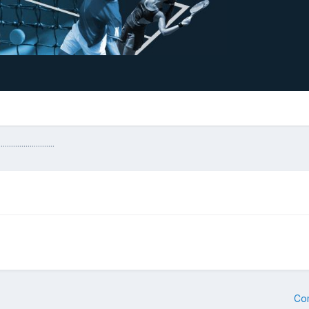
...................
Co