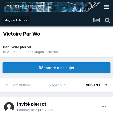
Juges-Arbitres
Victoire Par Wo
Par Invité pierrot
le 2 juin 2003
dans
Juges-Arbitres
Répondre à ce sujet
PRÉCÉDENT
Page 1 sur 3
SUIVANT
Invité pierrot
Posté(e)
le 2 juin 2003