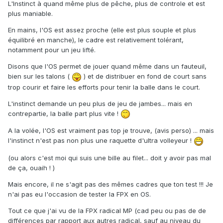
L'Instinct à quand même plus de pêche, plus de controle et est
plus maniable.
En mains, l'OS est assez proche (elle est plus souple et plus
équilibré en manche), le cadre est relativement tolérant,
notamment pour un jeu lifté.
Disons que l'OS permet de jouer quand même dans un fauteuil,
bien sur les talons (
) et de distribuer en fond de court sans
trop courir et faire les efforts pour tenir la balle dans le court.
L'instinct demande un peu plus de jeu de jambes... mais en
contrepartie, la balle part plus vite !
A la volée, l'OS est vraiment pas top je trouve, (avis perso) ... mais
l'instinct n'est pas non plus une raquette d'ultra volleyeur !
(ou alors c'est moi qui suis une bille au filet... doit y avoir pas mal
de ça, ouaih ! )
Mais encore, il ne s'agit pas des mêmes cadres que ton test !!! Je
n'ai pas eu l'occasion de tester la FPX en OS.
Tout ce que j'ai vu de la FPX radical MP (cad peu ou pas de de
différences par rapport aux autres radical, sauf au niveau du