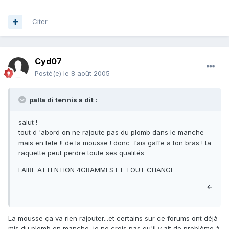
Citer
Cyd07
Posté(e)
le 8 août 2005
palla di tennis a dit :
salut !
tout d 'abord on ne rajoute pas du plomb dans le manche
mais en tete !! de la mousse ! donc fais gaffe a ton bras ! ta
raquette peut perdre toute ses qualités
FAIRE ATTENTION 4GRAMMES ET TOUT CHANGE
←
La mousse ça va rien rajouter...et certains sur ce forums ont déjà
mis du plomb en manche, je ne crois pas qu'il y ait de problème à