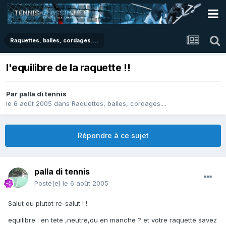
Raquettes, balles, cordages....
l'equilibre de la raquette !!
Par
palla di tennis
le 6 août 2005
dans
Raquettes, balles, cordages....
Répondre à ce sujet
palla di tennis
Posté(e)
le 6 août 2005
Salut ou plutot re-salut ! !
equilibre : en tete ,neutre,ou en manche ? et votre raquette savez