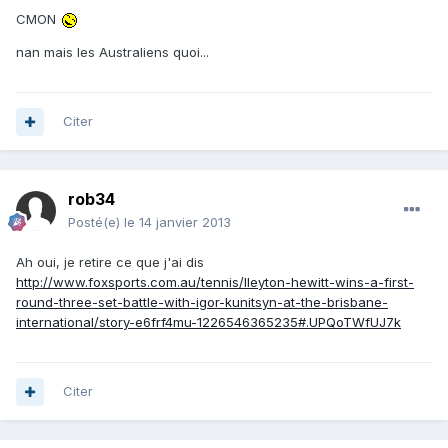
CMON
nan mais les Australiens quoi...
Citer
rob34
Posté(e)
le 14 janvier 2013
Ah oui, je retire ce que j'ai dis
http://www.foxsports.com.au/tennis/lleyton-hewitt-wins-a-first-
round-three-set-battle-with-igor-kunitsyn-at-the-brisbane-
international/story-e6frf4mu-1226546365235#.UPQoTWfUJ7k
Citer