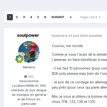
1
2
3
4
5
6
SUIVANT
Page 1 sur 6
soulpower
Posté(e)
le 23 avril 2005
(modifié)
Coucou, me revoilà.
Comme je vous l'avais dit la semaine
j'aimerais en faire bénéficier à mes 
Membre
- il me faut 10 personnes (pour co
BDE poly plasma mais bien de l'ori
562
Sexe:
Homme
- le prix de ce cordage en allemagn
Location:
HERBLAY (95)
peu près (pour ceux qui parle all
Interests:
Je suis dingue
de musique en général
Moi, je vous ai obtenu la bobine de
et de Prince en
choix (1.18, 1.23, 1.28 et 1.33)
particulier