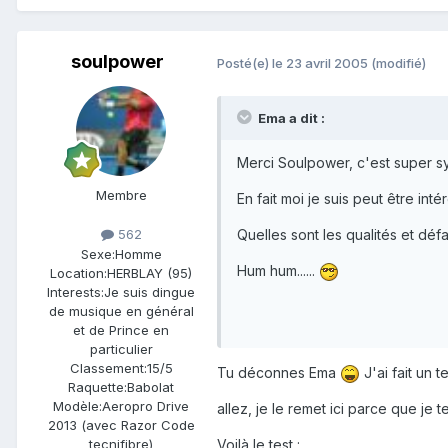
soulpower
Posté(e)
le 23 avril 2005
(modifié)
Ema a dit :
Merci Soulpower, c'est super s
Membre
En fait moi je suis peut être int
Quelles sont les qualités et d
562
Sexe:
Homme
Hum hum......
Location:
HERBLAY (95)
Interests:
Je suis dingue
de musique en général
et de Prince en
particulier
Classement:
15/5
Tu déconnes Ema
J'ai fait un t
Raquette:
Babolat
Modèle:
Aeropro Drive
allez, je le remet ici parce que j
2013 (avec Razor Code
tecnifibre)
Voilà le test :