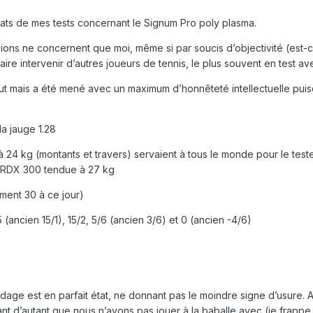
ltats de mes tests concernant le Signum Pro poly plasma.
sions ne concernent que moi, même si par soucis d’objectivité (est-
de faire intervenir d’autres joueurs de tennis, le plus souvent en test av
aut mais a été mené avec un maximum d’honnêteté intellectuelle pui
la jauge 1.28
24 kg (montants et travers) servaient à tous le monde pour le teste
EX RDX 300 tendue à 27 kg
ement 30 à ce jour)
5 (ancien 15/1), 15/2, 5/6 (ancien 3/6) et 0 (ancien -4/6)
dage est en parfait état, ne donnant pas le moindre signe d’usure. A
sant d’autant que nous n’avons pas jouer à la baballe avec (je frappe 