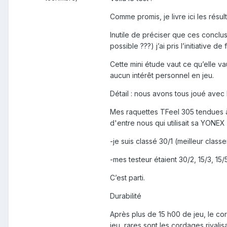
Comme promis, je livre ici les résu
Inutile de préciser que ces conclu
possible ???) j’ai pris l’initiative 
Cette mini étude vaut ce qu’elle v
aucun intérêt personnel en jeu.
Détail : nous avons tous joué avec 
Mes raquettes TFeel 305 tendues à 
d'entre nous qui utilisait sa YON
-je suis classé 30/1 (meilleur class
-mes testeur étaient 30/2, 15/3, 15/
C’est parti.
Durabilité
Après plus de 15 h00 de jeu, le cor
jeu, rares sont les cordages rivali