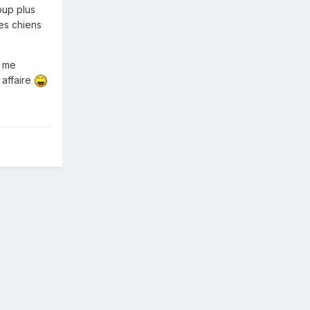
oup plus
les chiens
s me
 affaire