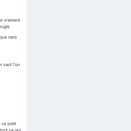
ce vraiment
eugle.
sque sans
r sauf l'un
 ce petit
tout ce qui