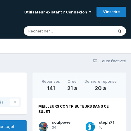
S’inscrire
Utilisateur existant ? Connexion
Toute l’activité
Réponses
Créé
Dernière réponse
141
21 a
20 a
és
0
MEILLEURS CONTRIBUTEURS DANS CE
SUJET
soulpower
steph71
e sujet
34
16