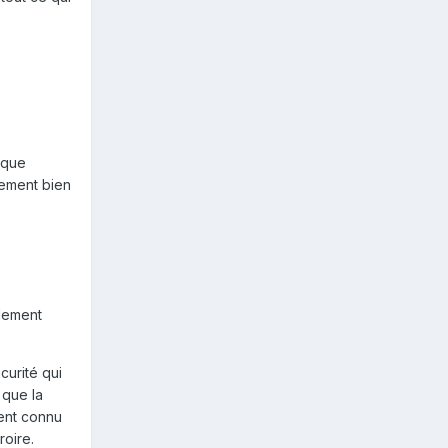
ique
uement bien
alement
curité qui
 que la
ment connu
roire.