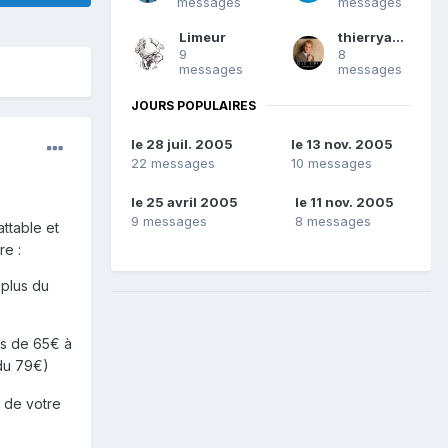
messages
messages
Limeur
thierryastiti
9
8
messages
messages
JOURS POPULAIRES
le 28 juil. 2005
le 13 nov. 2005
22 messages
10 messages
le 25 avril 2005
le 11 nov. 2005
9 messages
8 messages
attable et
re :
 plus du
ins de 65€ à
ndu 79€)
e de votre