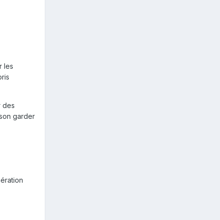
 les
ris
r des
ison garder
ération