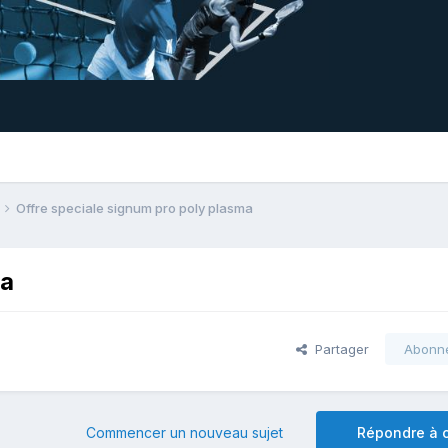
Offre speciale signum pro poly plasma
ma
Partager
Abonn
Commencer un nouveau sujet
Répondre à c