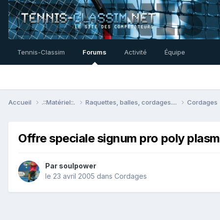
Tennis-Classim
Forums
Activité
Équipe
Accueil
.::Matériel::.
Raquettes, balles, cordages....
Cordages
Offre speciale signum pro poly plas
Par
soulpower
le 23 avril 2005
dans
Cordages