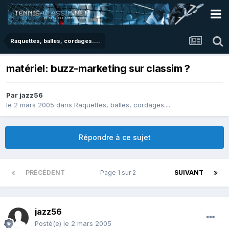
Raquettes, balles, cordages....
matériel: buzz-marketing sur classim ?
Par
jazz56
le 2 mars 2005
dans
Raquettes, balles, cordages....
Répondre à ce sujet
PRÉCÉDENT
Page 1 sur 2
SUIVANT
jazz56
Posté(e)
le 2 mars 2005