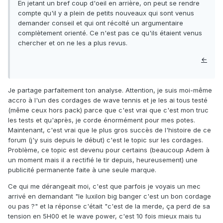
En jetant un bref coup d'oeil en arrière, on peut se rendre
compte qu'il y a plein de petits nouveaux qui sont venus
demander conseil et qui ont récolté un argumentaire
complètement orienté. Ce n'est pas ce qu'ils étaient venus
chercher et on ne les a plus revus.
←
Je partage parfaitement ton analyse. Attention, je suis moi-même
accro à l'un des cordages de wave tennis et je les ai tous testé
(même ceux hors pack) parce que c'est vrai que c'est mon truc
les tests et qu'après, je corde énormément pour mes potes.
Maintenant, c'est vrai que le plus gros succès de l'histoire de ce
forum (j'y suis depuis le début) c'est le topic sur les cordages.
Problème, ce topic est devenu pour certains (beaucoup Adem à
un moment mais il a rectifié le tir depuis, heureusement) une
publicité permanente faite à une seule marque.
Ce qui me dérangeait moi, c'est que parfois je voyais un mec
arrivé en demandant "le luxilon big banger c'est un bon cordage
ou pas ?" et la réponse c'était "c'est de la merde, ça perd de sa
tension en 5H00 et le wave power, c'est 10 fois mieux mais tu