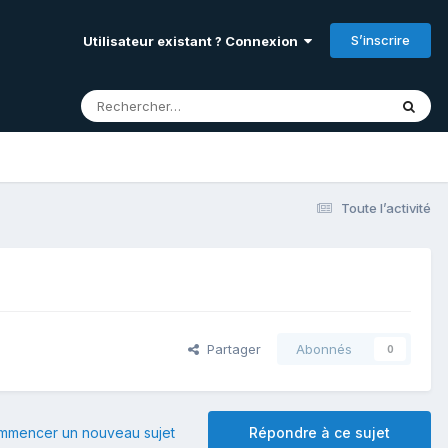
S’inscrire
Utilisateur existant ? Connexion
Toute l’activité
Partager
Abonnés
0
mmencer un nouveau sujet
Répondre à ce sujet