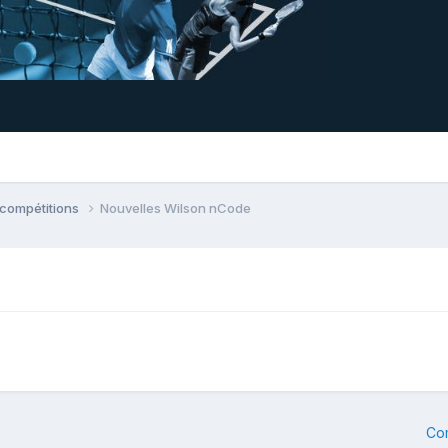
 compétitions
Nouvelles Wilson nCode
Co