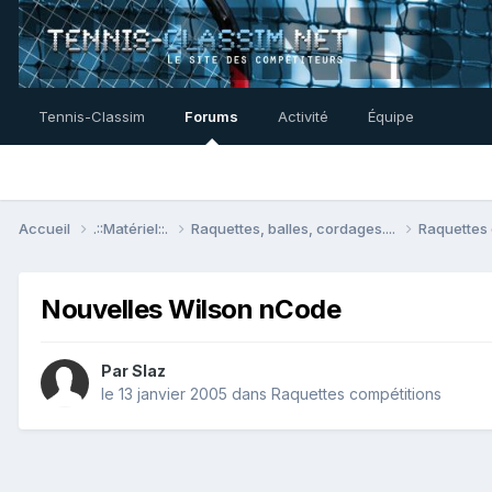
Tennis-Classim
Forums
Activité
Équipe
Accueil
.::Matériel::.
Raquettes, balles, cordages....
Raquettes
Nouvelles Wilson nCode
Par
Slaz
le 13 janvier 2005
dans
Raquettes compétitions