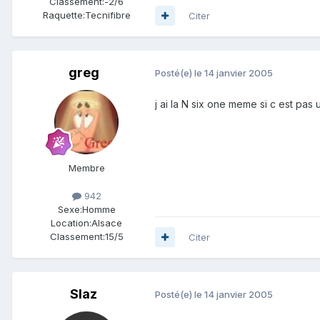
Classement:
-2/6
Raquette:
Tecnifibre
Citer
greg
Posté(e)
le 14 janvier 2005
j ai la N six one meme si c est pas 
Membre
942
Sexe:
Homme
Location:
Alsace
Classement:
15/5
Citer
Slaz
Posté(e)
le 14 janvier 2005