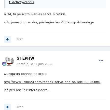
f...Activity=tennis
à D4, tu peux trouver les serve & return.
si tu joues bcp su dur, privilégies les KFS Pump Advantage
Citer
STEPHW
Posté(e)
le 17 juin 2009
Quelqu'un connait ce site ?
http://www.usine23.com/reebok-serve-and-re...icle-10336.html
les prix ont l'air intéressants...
Citer