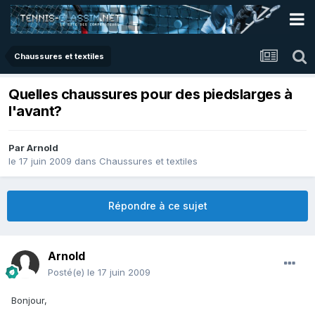
Chaussures et textiles
Quelles chaussures pour des piedslarges à
l'avant?
Par
Arnold
le 17 juin 2009
dans
Chaussures et textiles
Répondre à ce sujet
Arnold
Posté(e)
le 17 juin 2009
Bonjour,