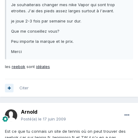
Je souhaiterais changer mes nike Vapor qui sont trop
etroites. J'ai des pieds assez larges surtout à l'avant.
je joue 2-3 fois par semaine sur dur.
Que me conseillez vous?
Peu importe la marque et le prix.
Merci
les
reebok
sont
idéales
Citer
Arnold
Posté(e)
le 17 juin 2009
Est ce que tu connais un site de tennis où on peut trouver des
reebok car sur tennis.fr, tennispro.fr et TW il n'y en a pas.