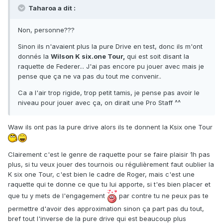
Taharoa a dit :
Non, personne???
Sinon ils n'avaient plus la pure Drive en test, donc ils m'ont
donnés la
Wilson K six.one Tour,
qui est soit disant la
raquette de Federer... J'ai pas encore pu jouer avec mais je
pense que ça ne va pas du tout me convenir..
Ca a l'air trop rigide, trop petit tamis, je pense pas avoir le
niveau pour jouer avec ça, on dirait une Pro Staff ^^
Waw ils ont pas la pure drive alors ils te donnent la Ksix one Tour
Clairement c'est le genre de raquette pour se faire plaisir 1h pas
plus, si tu veux jouer des tournois ou régulièrement faut oublier la
K six one Tour, c'est bien le cadre de Roger, mais c'est une
raquette qui te donne ce que tu lui apporte, si t'es bien placer et
que tu y mets de l'engagement
par contre tu ne peux pas te
permettre d'avoir des approximation sinon ça part pas du tout,
bref tout l'inverse de la pure drive qui est beaucoup plus