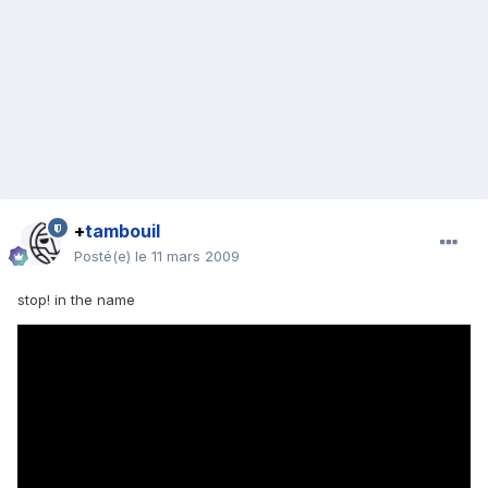
+
tambouil
Posté(e)
le 11 mars 2009
stop! in the name