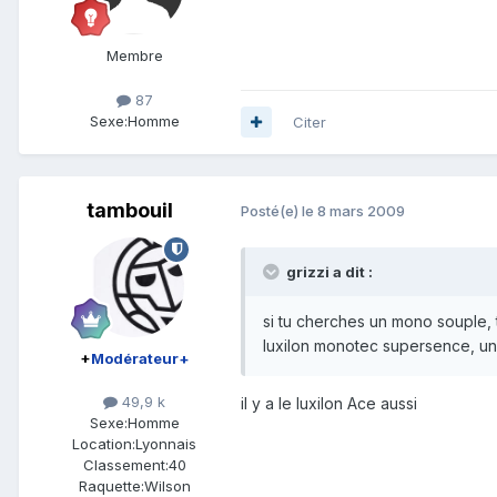
Membre
87
Sexe:
Homme
Citer
tambouil
Posté(e)
le 8 mars 2009
grizzi a dit :
si tu cherches un mono souple,
luxilon monotec supersence, u
+
Modérateur+
49,9 k
il y a le luxilon Ace aussi
Sexe:
Homme
Location:
Lyonnais
Classement:
40
Raquette:
Wilson