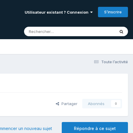
S’inscrire
Utilisateur existant ? Connexion
Toute l’activité
Partager
Abonnés
0
mmencer un nouveau sujet
Répondre à ce sujet