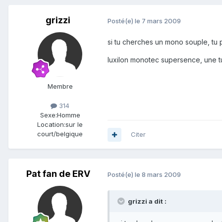
grizzi
Posté(e)
le 7 mars 2009
si tu cherches un mono souple, tu
luxilon monotec supersence, une 
Membre
314
Sexe:
Homme
Location:
sur le
court/belgique
Citer
Pat fan de ERV
Posté(e)
le 8 mars 2009
grizzi a dit :