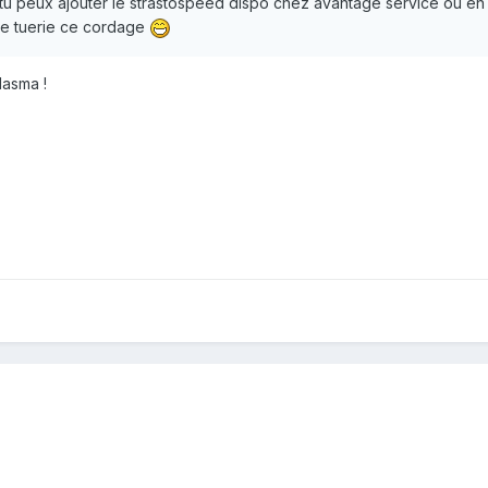
 tu peux ajouter le strastospeed dispo chez avantage service ou en
ne tuerie ce cordage
lasma !