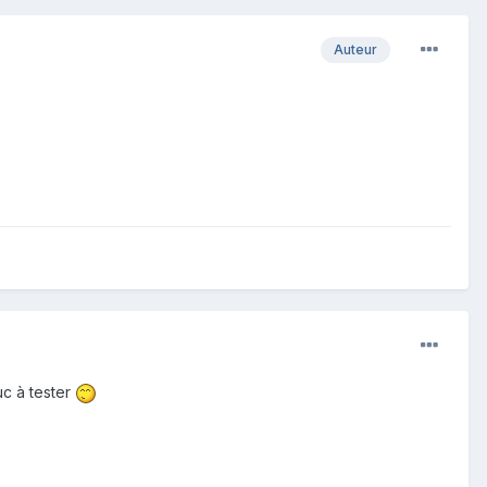
Auteur
uc à tester