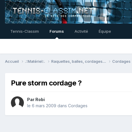
Tennis-Classim
Forums
Activité
Équipe
Accueil
.::Matériel::.
Raquettes, balles, cordages....
Cordages
Pure storm cordage ?
Par
Robi
le 6 mars 2009
dans
Cordages