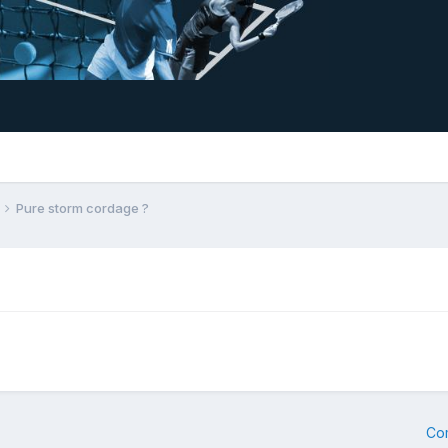
Pure storm cordage ?
Co