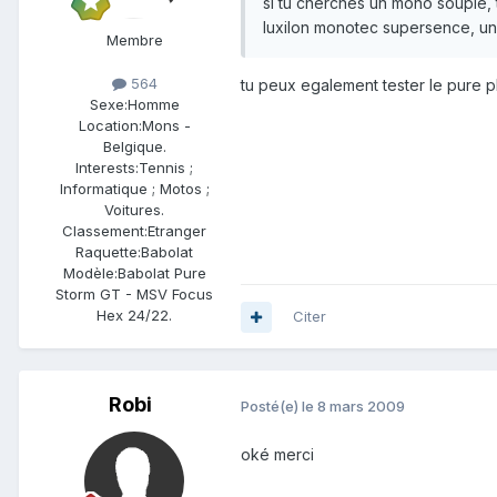
si tu cherches un mono souple,
luxilon monotec supersence, u
Membre
564
tu peux egalement tester le pure p
Sexe:
Homme
Location:
Mons -
Belgique.
Interests:
Tennis ;
Informatique ; Motos ;
Voitures.
Classement:
Etranger
Raquette:
Babolat
Modèle:
Babolat Pure
Storm GT - MSV Focus
Hex 24/22.
Citer
Robi
Posté(e)
le 8 mars 2009
oké merci