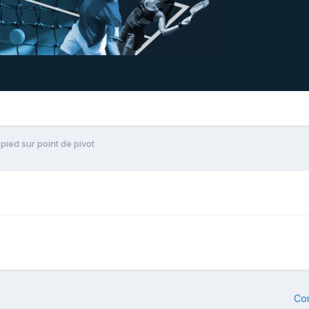
ied sur point de pivot
Co