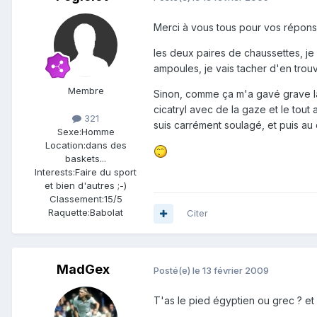
Merci à vous tous pour vos répons
les deux paires de chaussettes, je
ampoules, je vais tacher d'en trouv
Membre
Sinon, comme ça m'a gavé grave là, 
cicatryl avec de la gaze et le tout 
321
suis carrément soulagé, et puis a
Sexe:
Homme
Location:
dans des
baskets...
Interests:
Faire du sport
et bien d'autres ;-)
Classement:
15/5
Raquette:
Babolat
Citer
MadGex
Posté(e)
le 13 février 2009
T'as le pied égyptien ou grec ? e