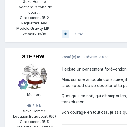
Sexe:
Homme
Location:
En fond de
court...
Classement:
15/2
Raquette:
Head
Modèle:
Gravity MP -
Velocity 16/15
Citer
STEPHW
Posté(e)
le 13 février 2009
Il existe un pansement "prévention
Mais sur une ampoule constituée, i
la compeed de se décoller et tu pe
Membre
Quoi qu'il en soit, qui dit ampoules
transpiration...
2,9 k
Sexe:
Homme
Bon courage en tout cas, je sais qu
Location:
Beaucourt (90)
Classement:
15/5
Raquette:
Pro Kennex