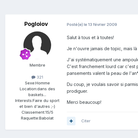
Pogloiov
Posté(e)
le 13 février 2009
Salut à tous et à toutes!
Je n'ouvre jamais de topic, mais là 
J'ai systématiquement une ampoule 
Membre
C'est franchement lourd car c'est p
pansements valent la peau de l'an
321
Sexe:
Homme
Du coup, je voulais savoir si parm
Location:
dans des
prodiguer.
baskets...
Interests:
Faire du sport
Merci beaucoup!
et bien d'autres ;-)
Classement:
15/5
Raquette:
Babolat
Citer