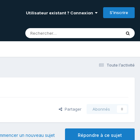
S’inscrire
Utilisateur existant ? Connexion
Toute l’activité
Partager
Abonnés
0
mmencer un nouveau sujet
Répondre à ce sujet