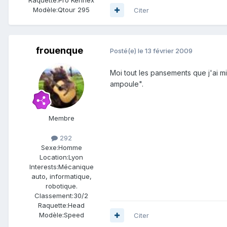
Modèle:
Qtour 295
Citer
frouenque
Posté(e)
le 13 février 2009
Moi tout les pansements que j'ai mi
ampoule".
Membre
292
Sexe:
Homme
Location:
Lyon
Interests:
Mécanique
auto, informatique,
robotique.
Classement:
30/2
Raquette:
Head
Modèle:
Speed
Citer