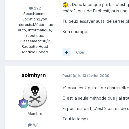
). Donc la ce que j'ai fait c'es
292
chère", puis de l'adhésif, puis une
Sexe:
Homme
Location:
Lyon
Tu peux essayer aussi de serrer pl
Interests:
Mécanique
auto, informatique,
Bon courage.
robotique.
Classement:
30/2
Raquette:
Head
Modèle:
Speed
Citer
solmhyrn
Posté(e)
le 13 février 2009
+1 pour les 2 paires de chaussettes
C'est la seule méthode que j'ai tro
Et pour ma part, c'est 2 paires de 
Membre
Tout le temps.
8,8 k