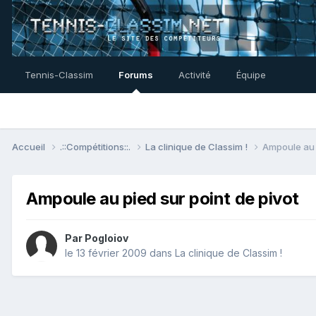
Tennis-Classim
Forums
Activité
Équipe
Accueil
.::Compétitions::.
La clinique de Classim !
Ampoule au p
Ampoule au pied sur point de pivot
Par
Pogloiov
le 13 février 2009
dans
La clinique de Classim !