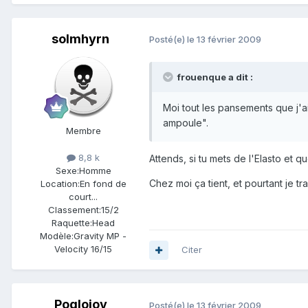
solmhyrn
Posté(e)
le 13 février 2009
frouenque a dit :
Moi tout les pansements que j'ai
ampoule".
Membre
8,8 k
Attends, si tu mets de l'Elasto et qu
Sexe:
Homme
Chez moi ça tient, et pourtant je t
Location:
En fond de
court...
Classement:
15/2
Raquette:
Head
Modèle:
Gravity MP -
Velocity 16/15
Citer
Pogloiov
Posté(e)
le 13 février 2009