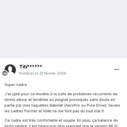
Titi******
Posté(e)
le 21 février 2009
Super cadre.
J'ai opté pour ce modèle à la suite de problèmes récurrents de
tennis elbow et tendinite au poignet provoqués sans doute en
partie par mes raquettes Babolat (AeroPro ou Pure Drive). Seules
les cadres Fischer et Völkl ne me font pas du tout mal !!!
Ce cadre est très confortable et souple. En plus, ça balance du
lourd sévère. Il est beaucoup plus puissant que la version 98 SL,