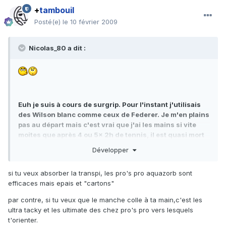
+
tambouil
Posté(e)
le 10 février 2009
Nicolas_80 a dit :
Euh je suis à cours de surgrip. Pour l'instant j'utilisais
des Wilson blanc comme ceux de Federer. Je m'en plains
pas au départ mais c'est vrai que j'ai les mains si vite
moites que après 4 ou 5x 2h de tennis, il est quasi mort
mon surgrip...
Développer
si tu veux absorber la transpi, les pro's pro aquazorb sont
J'ai vu qu'on me conseillait dans la rubrique matos en
efficaces mais epais et "cartons"
ligne, les pro pro's au toucher peau de pêche??! Cela
sera-t-il vraiment mieux pour moi?? De plus, je voudrais
par contre, si tu veux que le manche colle à ta main,c'est les
passez du blanc au surgrip noir...
ultra tacky et les ultimate des chez pro's pro vers lesquels
t'orienter.