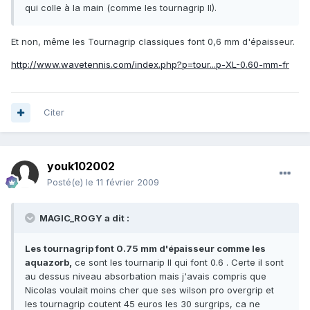
qui colle à la main (comme les tournagrip II).
Et non, même les Tournagrip classiques font 0,6 mm d'épaisseur.
http://www.wavetennis.com/index.php?p=tour...p-XL-0.60-mm-fr
Citer
youk102002
Posté(e)
le 11 février 2009
MAGIC_ROGY a dit :
Les tournagrip font 0.75 mm d'épaisseur comme les
aquazorb,
ce sont les tournarip II qui font 0.6 . Certe il sont
au dessus niveau absorbation mais j'avais compris que
Nicolas voulait moins cher que ses wilson pro overgrip et
les tournagrip coutent 45 euros les 30 surgrips, ca ne