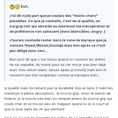
Euh,
J'ai dit nulle part que je voulais des "moins chers"
possibles. Ce que je souhaite, c'est de la qualité, un
surgrip noir qui absorbe au maximum ma transpiration et
de préférance non salissant (donc blanc/bleu :angry: ).
J'aurais souhaité rester dans la zone de marque que je
connais (Head,Wilson,Dunlop) mais bon après ce n'est
pas obligé pour ceci...
Mon prof dit que c'est mieux quand on ressens les arêtes
de sa raquette, du moins pour lui car moi je suis bien déjà
avec mes wilson blanc (assez épais je trouve) mais bon ils
resistent pas très longtemps comme je transpire bien....
la qualité mais forcément pas la durabilité (moi je tiens 2 matches
maximum à pleine absorption) : le tourna grip, sinon le wilson de
federer je le trouve très bien en remplacament du tourna grip qui
coute cher et se trouve peu en magasin quand tu es à court et
que tu joue dans les 2h qui viennent
pour ce qui est de ressentir les arêtes de sa raquette c'est pas