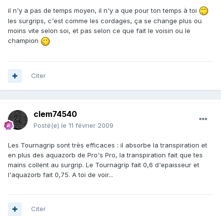
il n'y a pas de temps moyen, il n'y a que pour ton temps à toi
Dans mon cas, faut il un surgrip avec bcp de mm
les surgrips, c'est comme les cordages, ça se change plus ou
d'épaisseur??
moins vite selon soi, et pas selon ce que fait le voisin ou le
champion
Moi j'étais parti avec l'idée au départ de rester dans ma
marque wilson voir head/dunlop.
Citer
D'autre part, au bout de combien de temps en moyenne,
peut on changer de grip?? moi j'ai une wilson n-six two
clem74540
(noir et blanc donc)...
Posté(e)
le 11 février 2009
Les Tournagrip sont très efficaces : il absorbe la transpiration et
en plus des aquazorb de Pro's Pro, la transpiration fait que tes
mains collent au surgrip. Le Tournagrip fait 0,6 d'epaisseur et
l'aquazorb fait 0,75. A toi de voir...
Citer