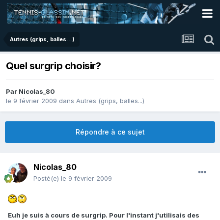
Autres (grips, balles...)
Quel surgrip choisir?
Par
Nicolas_80
le 9 février 2009
dans
Autres (grips, balles...)
Répondre à ce sujet
Nicolas_80
Posté(e)
le 9 février 2009
Euh je suis à cours de surgrip. Pour l'instant j'utilisais des