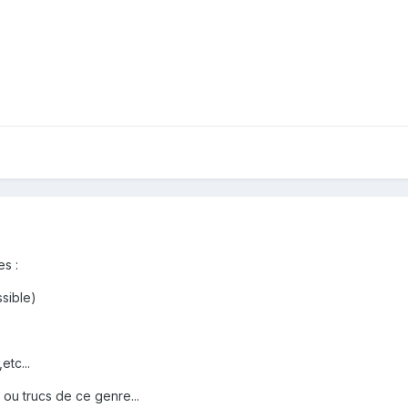
es :
ssible)
etc...
 ou trucs de ce genre...