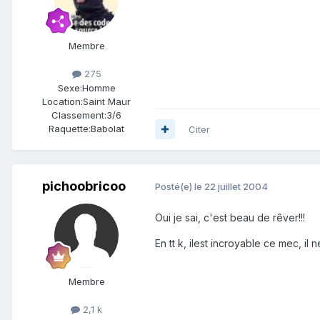
Membre
275
Sexe:
Homme
Location:
Saint Maur
Classement:
3/6
Raquette:
Babolat
Citer
pichoobricoo
Posté(e)
le 22 juillet 2004
Oui je sai, c'est beau de rêver!!!
En tt k, ilest incroyable ce mec, il
Membre
2,1 k