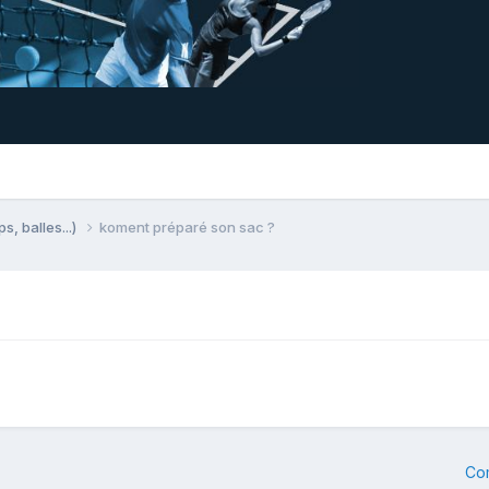
ps, balles...)
koment préparé son sac ?
Co