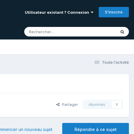
S’inscrire
Utilisateur existant ? Connexion
Toute l’activité
Partager
Abonnés
0
mmencer un nouveau sujet
Répondre à ce sujet