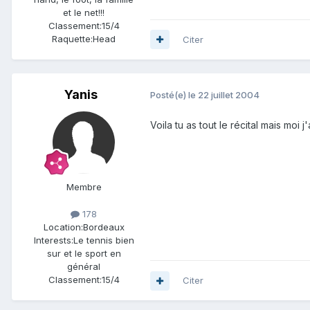
et le net!!!
Classement:
15/4
Raquette:
Head
Citer
Yanis
Posté(e)
le 22 juillet 2004
Voila tu as tout le récital mais moi
Membre
178
Location:
Bordeaux
Interests:
Le tennis bien
sur et le sport en
général
Classement:
15/4
Citer