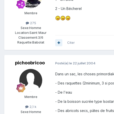
2 - Un Bécherel
Membre
275
Sexe:
Homme
Location:
Saint Maur
Classement:
3/6
Raquette:
Babolat
Citer
pichoobricoo
Posté(e)
le 22 juillet 2004
Dans un sac, les choses primordial
- Des raquettes (2minimum, 3 si po
- De l'eau
Membre
- De la boisson sucrée type Isostar,
2,1 k
- Des abricots secs, pâtes de fruits
Sexe:
Homme