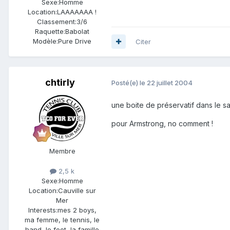
Sexe:
Homme
Location:
LAAAAAAA !
Classement:
3/6
Raquette:
Babolat
Modèle:
Pure Drive
Citer
chtirly
Posté(e)
le 22 juillet 2004
une boite de préservatif dans le sac
pour Armstrong, no comment !
Membre
2,5 k
Sexe:
Homme
Location:
Cauville sur
Mer
Interests:
mes 2 boys,
ma femme, le tennis, le
hand, le foot, la famille