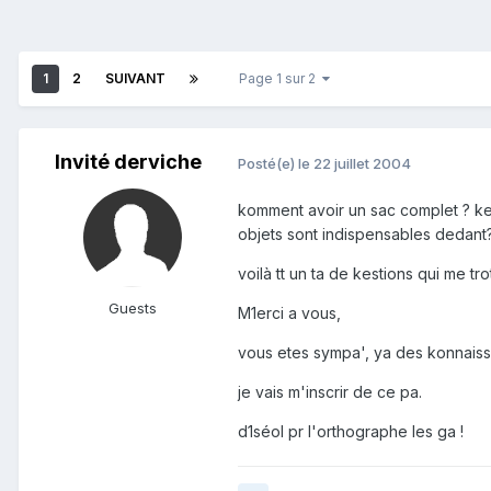
1
2
SUIVANT
Page 1 sur 2
Invité derviche
Posté(e)
le 22 juillet 2004
komment avoir un sac complet ? kel
objets sont indispensables dedant?
voilà tt un ta de kestions qui me trot
Guests
M1erci a vous,
vous etes sympa', ya des konnaisse
je vais m'inscrir de ce pa.
d1séol pr l'orthographe les ga !