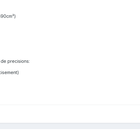
 690cm²)
 de precisions:
ecisement)