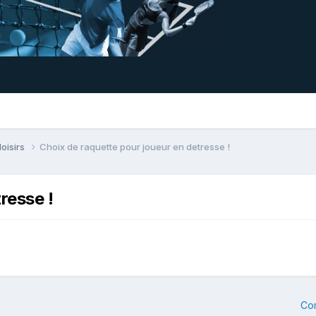
loisirs
Choix de raquette pour joueur en detresse !
resse !
Co