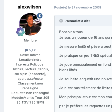
alexwilson
Posté(e)
le 27 novembre 2008
Polnadict a dit :
Bonsoir a tous.
Je suis un joueur de 16 ans qui 
Membre
Je mesure 1m85 et pèse a peut 
5,1 k
Sexe:
Homme
Je pratique un jeu TRES spécial 
Location:
Indre
Je joue principalement en fond 
Interests:
Politique,
Histoire, lecture ,tennis,
biens liftés.
ski alpin (descente),
sport auto/moto
Je souhaite acquérir une nouvel
Classement:
non
Je n'est pas tellement de limites
renseigné
Raquette:
non renseigné
Mon principal atout est mon coup
Modèle:
Mantis Tour 305
95 TGV 1.35 18/18
ps : je préfère les raquettes un