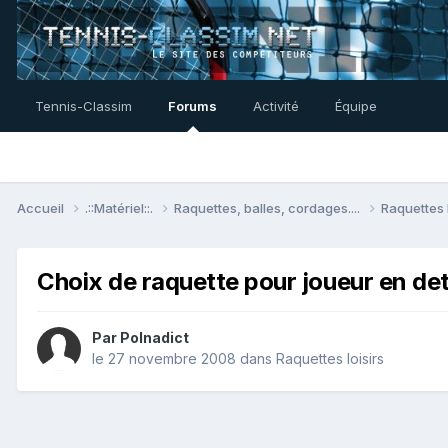
Tennis-Classim
Forums
Activité
Équipe
Accueil
.::Matériel::.
Raquettes, balles, cordages....
Raquettes 
Choix de raquette pour joueur en det
Par
Polnadict
le 27 novembre 2008
dans
Raquettes loisirs