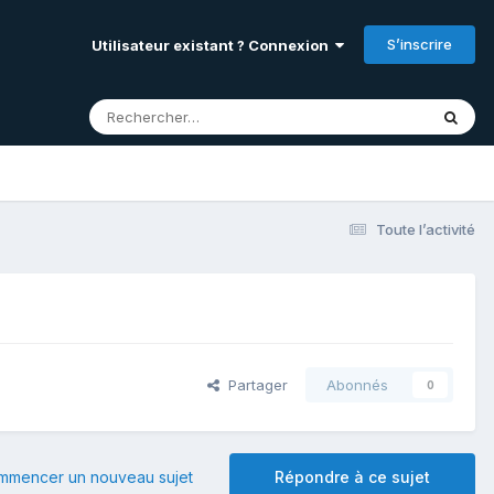
S’inscrire
Utilisateur existant ? Connexion
Toute l’activité
Partager
Abonnés
0
mmencer un nouveau sujet
Répondre à ce sujet