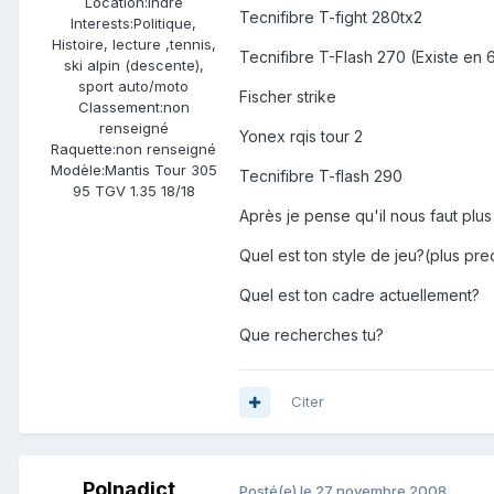
Location:
Indre
Tecnifibre T-fight 280tx2
Interests:
Politique,
Histoire, lecture ,tennis,
Tecnifibre T-Flash 270 (Existe en
ski alpin (descente),
sport auto/moto
Fischer strike
Classement:
non
renseigné
Yonex rqis tour 2
Raquette:
non renseigné
Modèle:
Mantis Tour 305
Tecnifibre T-flash 290
95 TGV 1.35 18/18
Après je pense qu'il nous faut plus
Quel est ton style de jeu?(plus pr
Quel est ton cadre actuellement?
Que recherches tu?
Citer
Polnadict
Posté(e)
le 27 novembre 2008