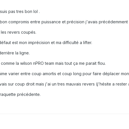
uis pas tres bon lol .
bon compromis entre puissance et précision j'avais précédemment 
 les revers coupés.
faut est mon imprécision et ma difficulté a lifter.
rrière la ligne.
 comme la wilson nPRO team mais tout ça me parait flou.
aime varier entre coup amortis et coup long pour faire déplacer mon
vais sur coup droit mais j'ai un tres mauvais revers (j'hésite a rest
 raquette précédente.