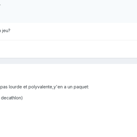
.
n jeu?
e pas lourde et polyvalente,y'en a un paquet:
 decathlon)