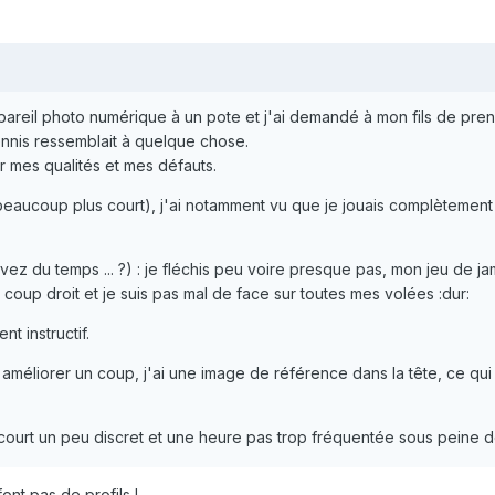
appareil photo numérique à un pote et j'ai demandé à mon fils de pre
tennis ressemblait à quelque chose.
ur mes qualités et mes défauts.
 beaucoup plus court), j'ai notamment vu que je jouais complètement 
vez du temps ... ?) : je fléchis peu voire presque pas, mon jeu de j
coup droit et je suis pas mal de face sur toutes mes volées :dur:
t instructif.
améliorer un coup, j'ai une image de référence dans la tête, ce qui
 court un peu discret et une heure pas trop fréquentée sous peine de
ont pas de profils !