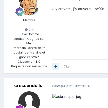
J'y arriverai, j'y arriverai ... :w00t:
Membre
3 k
Sexe:
Homme
Location:
Cagnes sur
Mer
Interests:
Centre de tri
postal, centre ville et
gare centrale
Classement:
NC
Raquette:
non renseigné
Citer
crescendolls
Posté(e)
le 12 juillet 2004