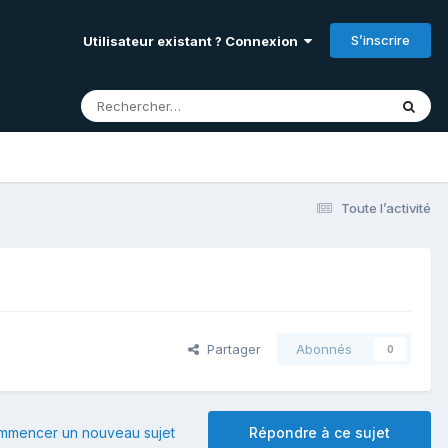
S’inscrire
Utilisateur existant ? Connexion
Toute l’activité
Partager
Abonnés
0
mmencer un nouveau sujet
Répondre à ce sujet