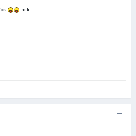
fois
:mdr: