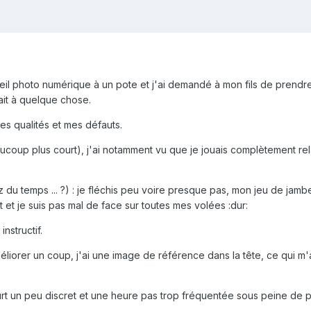
reil photo numérique à un pote et j'ai demandé à mon fils de prendre
ait à quelque chose.
mes qualités et mes défauts.
aucoup plus court), j'ai notamment vu que je jouais complètement rel
 du temps ... ?) : je fléchis peu voire presque pas, mon jeu de jamb
 et je suis pas mal de face sur toutes mes volées :dur:
nstructif.
liorer un coup, j'ai une image de référence dans la tête, ce qui m
urt un peu discret et une heure pas trop fréquentée sous peine de pa