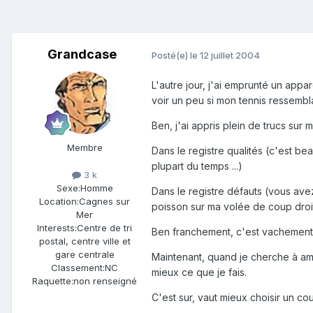
Grandcase
Posté(e)
le 12 juillet 2004
L'autre jour, j'ai emprunté un appa
voir un peu si mon tennis ressembl
Ben, j'ai appris plein de trucs sur 
Membre
Dans le registre qualités (c'est be
plupart du temps ...)
3 k
Sexe:
Homme
Dans le registre défauts (vous avez
Location:
Cagnes sur
poisson sur ma volée de coup droit
Mer
Interests:
Centre de tri
Ben franchement, c'est vachement i
postal, centre ville et
gare centrale
Maintenant, quand je cherche à amé
Classement:
NC
mieux ce que je fais.
Raquette:
non renseigné
C'est sur, vaut mieux choisir un co