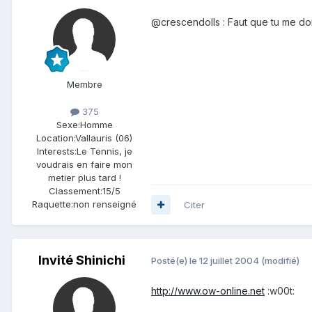
@crescendolls : Faut que tu me don
Membre
375
Sexe:
Homme
Location:
Vallauris (06)
Interests:
Le Tennis, je
voudrais en faire mon
metier plus tard !
Classement:
15/5
Raquette:
non renseigné
Citer
Invité Shinichi
Posté(e)
le 12 juillet 2004
(modifié)
http://www.ow-online.net
:w00t: