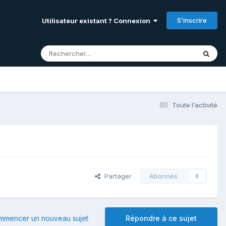
S’inscrire
Utilisateur existant ? Connexion
Toute l’activité
Partager
Abonnés
0
mmencer un nouveau sujet
Répondre à ce sujet