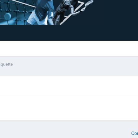
aquette
Co