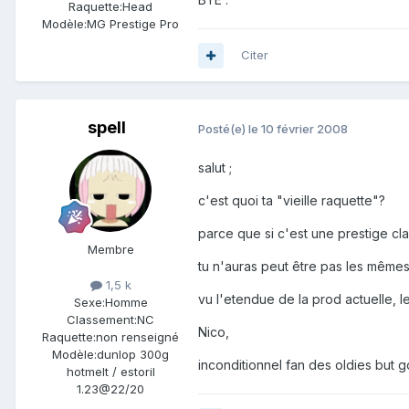
Raquette:
Head
Modèle:
MG Prestige Pro
Citer
spell
Posté(e)
le 10 février 2008
salut ;
c'est quoi ta "vieille raquette"?
parce que si c'est une prestige clas
Membre
tu n'auras peut être pas les mêmes
1,5 k
vu l'etendue de la prod actuelle, l
Sexe:
Homme
Classement:
NC
Nico,
Raquette:
non renseigné
Modèle:
dunlop 300g
inconditionnel fan des oldies but go
hotmelt / estoril
1.23@22/20