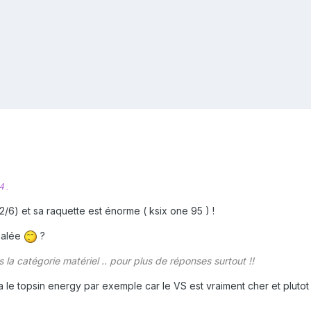
4 .
2/6) et sa raquette est énorme ( ksix one 95 ) !
salée
?
s la catégorie matériel .. pour plus de réponses surtout !!
ra le topsin energy par exemple car le VS est vraiment cher et plutot 