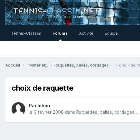
Tennis-Classim
Forums
Activité
Équipe
Accueil
.::Matériel::.
Raquettes, balles, cordages....
choix de r
choix de raquette
Par
lehon
le 9 février 2008
dans
Raquettes, balles, cordages....