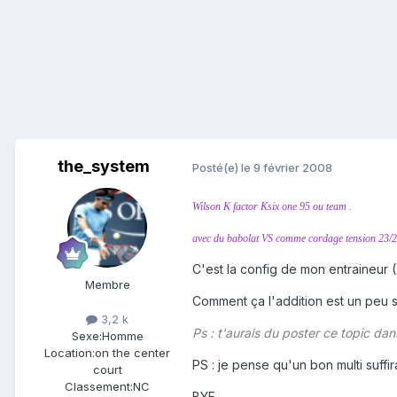
the_system
Posté(e)
le 9 février 2008
Wilson K factor Ksix one 95 ou team .
avec du babolat VS comme cordage tension 23/2
C'est la config de mon entraineur (
Membre
Comment ça l'addition est un peu 
3,2 k
Ps : t'aurais du poster ce topic dan
Sexe:
Homme
Location:
on the center
PS : je pense qu'un bon multi suffi
court
Classement:
NC
BYE .