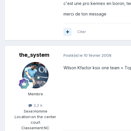
c'est une pro kennex en boron, te
merci de ton message
Citer
the_system
Posté(e)
le 10 février 2008
Wilson Kfactor ksix one team + To
Membre
3,2 k
Sexe:
Homme
Location:
on the center
court
Classement:
NC