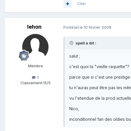
Citer
lehon
Posté(e)
le 10 février 2008
spell a dit :
salut ;
Membre
c'est quoi ta "vieille raquette"?
parce que si c'est une prestige c
5
Classement:
15/5
tu n'auras peut être pas les mê
vu l'etendue de la prod actuelle
Nico,
inconditionnel fan des oldies but