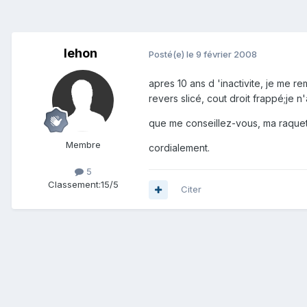
lehon
Posté(e)
le 9 février 2008
apres 10 ans d 'inactivite, je me re
revers slicé, cout droit frappé;je n
que me conseillez-vous, ma raquett
Membre
cordialement.
5
Classement:
15/5
Citer