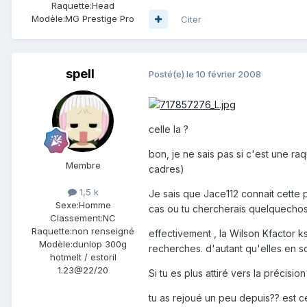
Raquette:
Head
Modèle:
MG Prestige Pro
Citer
spell
Posté(e)
le 10 février 2008
celle la ?
bon, je ne sais pas si c'est une ra
Membre
cadres)
1,5 k
Je sais que Jace112 connait cette p
Sexe:
Homme
cas ou tu chercherais quelquechos
Classement:
NC
Raquette:
non renseigné
effectivement , la Wilson Kfactor k
Modèle:
dunlop 300g
recherches. d'autant qu'elles en 
hotmelt / estoril
1.23@22/20
Si tu es plus attiré vers la précis
tu as rejoué un peu depuis?? est ce