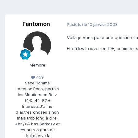
Fantomon
Posté(e)
le 10 janvier 2008
Voilà je vous pose une question su
Et où les trouver en IDF, comment s'
Membre
459
Sexe:
Homme
Location:
Paris, parfois
les Moutiers en Retz
(44), 44=BZH
Interests:
J'aime
d'autres choses sinon
mais trop long à dire.
<br />A bas Sarkozy et
les autres gars de
droite! Vive la