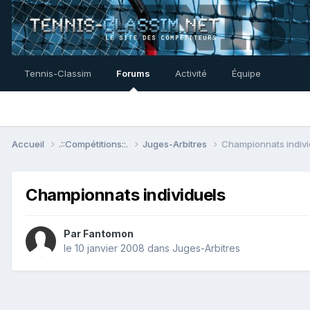
Tennis-Classim
Forums
Activité
Équipe
Accueil
.::Compétitions::.
Juges-Arbitres
Championnats indivi
Championnats individuels
Par
Fantomon
le 10 janvier 2008
dans
Juges-Arbitres