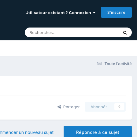
S’inscrire
Utilisateur existant ? Connexion
Toute l’activité
Partager
Abonnés
0
mmencer un nouveau sujet
Répondre à ce sujet