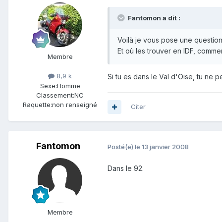
Fantomon a dit :
Voilà je vous pose une question
Et où les trouver en IDF, comment
Membre
8,9 k
Si tu es dans le Val d'Oise, tu ne 
Sexe:
Homme
Classement:
NC
Raquette:
non renseigné
Citer
Fantomon
Posté(e)
le 13 janvier 2008
Dans le 92.
Membre