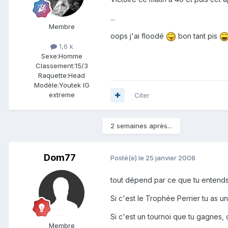
...
Membre
oops j'ai floodé
bon tant pis
1,6 k
Sexe:
Homme
Classement:
15/3
Raquette:
Head
Modèle:
Youtek IG
extreme
Citer
2 semaines après...
Dom77
Posté(e)
le 25 janvier 2008
tout dépend par ce que tu entends
Si c'est le Trophée Perrier tu as un
Si c'est un tournoi que tu gagnes, ç
Membre