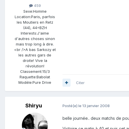
459
Sexe:
Homme
Location:
Paris, parfois
les Moutiers en Retz
(44), 44=BZH
Interests:
J'aime
d'autres choses sinon
mais trop long à dire.
<br />A bas Sarkozy et
les autres gars de
droite! Vive la
révolution!
Classement:
15/3
Raquette:
Babolat
Modèle:
Pure Drive
Citer
Shiryu
Posté(e)
le 13 janvier 2008
belle journée.. deux matchs de pou
Victoire ce matin à 40 et puis cet