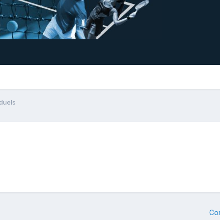
duels
Co