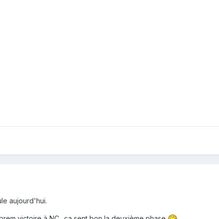
le aujourd'hui.
 aprem victoire à NC.. ça sent bon la deuxième phase