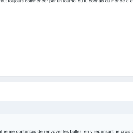
, faut toujours commencer par un tournoi ou tu connais du monde c'e
, je me contentais de renvoyer les balles, en y repensant, je crois 