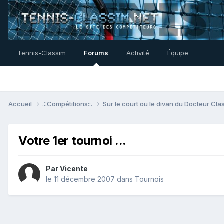
Tennis-Classim
Forums
Activité
Équipe
Accueil
.::Compétitions::.
Sur le court ou le divan du Docteur Cl
Votre 1er tournoi ...
Par
Vicente
le 11 décembre 2007
dans
Tournois