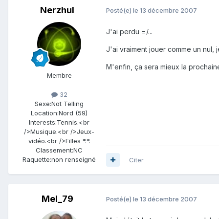
Nerzhul
Posté(e)
le 13 décembre 2007
J'ai perdu =/...
J'ai vraiment jouer comme un nul, j
M'enfin, ça sera mieux la prochaine
Membre
32
Sexe:
Not Telling
Location:
Nord (59)
Interests:
Tennis.<br
/>Musique.<br />Jeux-
vidéo.<br />Filles *.*.
Classement:
NC
Raquette:
non renseigné
Citer
Mel_79
Posté(e)
le 13 décembre 2007