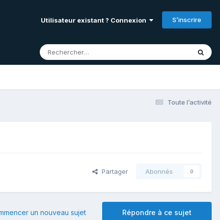
S’inscrire
Utilisateur existant ? Connexion
Toute l’activité
Partager
Abonnés
0
mmencer un nouveau sujet
Répondre à ce sujet