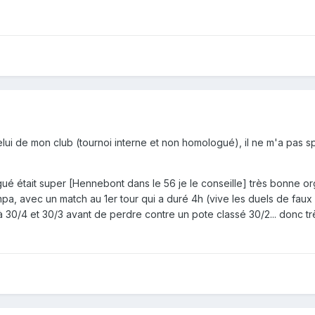
elui de mon club (tournoi interne et non homologué), il ne m'a pas 
 était super [Hennebont dans le 56 je le conseille] très bonne organ
mpa, avec un match au 1er tour qui a duré 4h (vive les duels de fau
 à 30/4 et 30/3 avant de perdre contre un pote classé 30/2... donc 