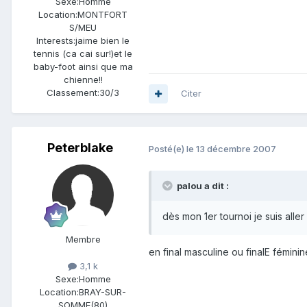
Sexe:
Homme
Location:
MONTFORT
S/MEU
Interests:
jaime bien le
tennis (ca cai sur!)et le
baby-foot ainsi que ma
chienne!!
Classement:
30/3
Citer
Peterblake
Posté(e)
le 13 décembre 2007
palou a dit :
dès mon 1er tournoi je suis aller en
Membre
en final masculine ou finalE fémini
3,1 k
Sexe:
Homme
Location:
BRAY-SUR-
SOMME(80)