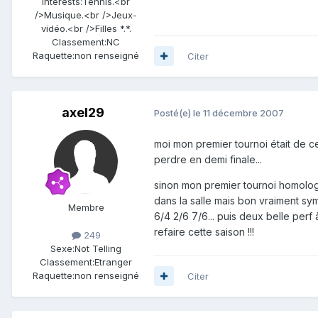
Interests:
Tennis.<br
/>Musique.<br />Jeux-
vidéo.<br />Filles *.*.
Classement:
NC
Raquette:
non renseigné
Citer
axel29
Posté(e)
le 11 décembre 2007
moi mon premier tournoi était de c
perdre en demi finale...
sinon mon premier tournoi homologué
dans la salle mais bon vraiment sy
Membre
6/4 2/6 7/6... puis deux belle perf
refaire cette saison !!!
249
Sexe:
Not Telling
Classement:
Etranger
Raquette:
non renseigné
Citer