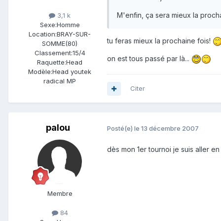
M'enfin, ça sera mieux la procha
3,1 k
Sexe:
Homme
Location:
BRAY-SUR-
tu feras mieux la prochaine fois!
SOMME(80)
Classement:
15/4
on est tous passé par là...
Raquette:
Head
Modèle:
Head youtek
radical MP
Citer
palou
Posté(e)
le 13 décembre 2007
dès mon 1er tournoi je suis aller en fi
Membre
84