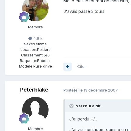
Moi c'était le tournoi de mon club
J'avais passé 3 tours.
Membre
4,9 k
Sexe:
Femme
Location:
Poitiers
Classement:
5/6
Raquette:
Babolat
Modèle:
Pure drive
Citer
Peterblake
Posté(e)
le 13 décembre 2007
Nerzhul a dit :
J'ai perdu =/...
Membre
J'ai vraiment jouer comme un nul