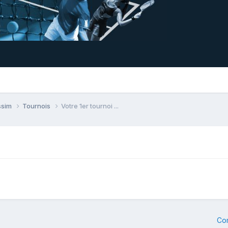
assim
Tournois
Votre 1er tournoi ...
Co