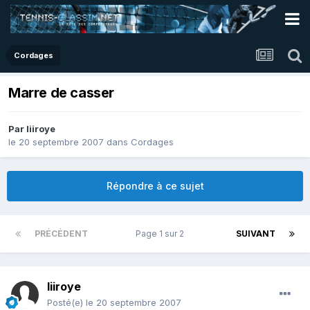
Cordages
Marre de casser
Par
liiroye
le 20 septembre 2007
dans
Cordages
Répondre à ce sujet
PRÉCÉDENT
Page 1 sur 2
SUIVANT
liiroye
Posté(e)
le 20 septembre 2007