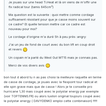
Je jouais sur une head Ti.Heat et là on viens de m'offir une
flx radical tour (tamis 645cm²)
Ma question est la suivante : quoi mettre comme cordage
suffisament résistant pour que je casse moins souvent sur
ce cadre? Et quelle tension mettre car ce cadre est
nouveau pour moi?
Le cordage d'origine m'a duré 5h à peu près :angry:
J'ai un jeu de fond de court avec du bon lift en coup droit
et revers
Un copain m'a parlé du West Gut MT15 mais je connais pas.
Merci de vos divers avis
bon tout d abord tu n as pas choisi la meilleure raquette en terme
de casse de cordage, je jouais avec la flexpoint tour radical et
elle spin grave mais que de casse ! Alors je te conseille pro
hurricane 1,30 mais coupé avec le polystar energy par exemple
(voir TOPTENNIS.FR) ou alors luxilon original toujours coupé avec
le polystar energy ( DAVYDENKO emploi cette combinaison) !!!!!!