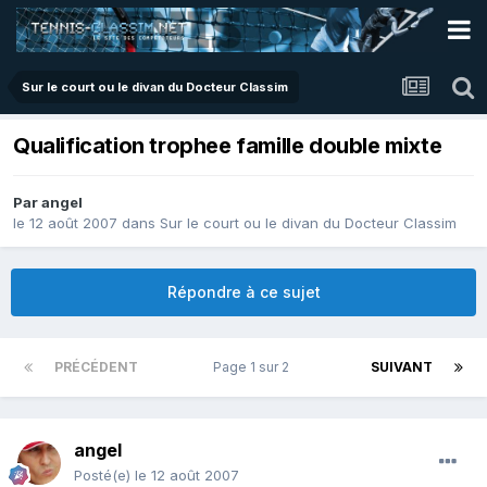
Sur le court ou le divan du Docteur Classim
Qualification trophee famille double mixte
Par
angel
le 12 août 2007
dans
Sur le court ou le divan du Docteur Classim
Répondre à ce sujet
PRÉCÉDENT
Page 1 sur 2
SUIVANT
angel
Posté(e)
le 12 août 2007