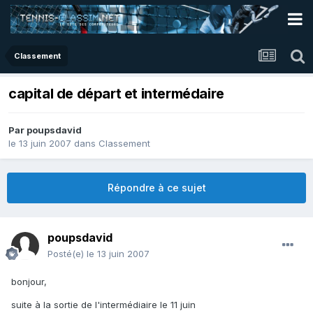
Classement
capital de départ et intermédaire
Par
poupsdavid
le 13 juin 2007
dans
Classement
Répondre à ce sujet
poupsdavid
Posté(e)
le 13 juin 2007
bonjour,
suite à la sortie de l'intermédiaire le 11 juin