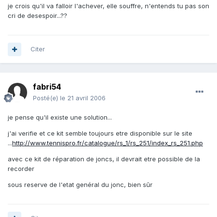
je crois qu'il va falloir l'achever, elle souffre, n'entends tu pas son
cri de desespoir...??
Citer
fabri54
Posté(e)
le 21 avril 2006
je pense qu'il existe une solution...
j'ai verifie et ce kit semble toujours etre disponible sur le site
...
http://www.tennispro.fr/catalogue/rs_1/rs_251/index_rs_251.php
avec ce kit de réparation de joncs, il devrait etre possible de la
recorder
sous reserve de l'etat genéral du jonc, bien sûr