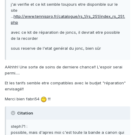
j'ai verifie et ce kit semble toujours etre disponible sur le
site
...
http://www.tennispro.fr/catalogue/rs_1/rs_251/index_rs_251.
php
avec ce kit de réparation de joncs, il devrait etre possible
de la recorder
sous reserve de l'etat genéral du jonc, bien sûr
AAhhh! Une sorte de soins de derniere chance!! L'espoir serai
permi.....
Et les tarifs semble etre compatibles avec le budjet "réparation"
envisagé!!
Merci bien fabri54
!!!
Citation
steph71 :
possible, mais d'apres moi c'est toute la bande a canon qui