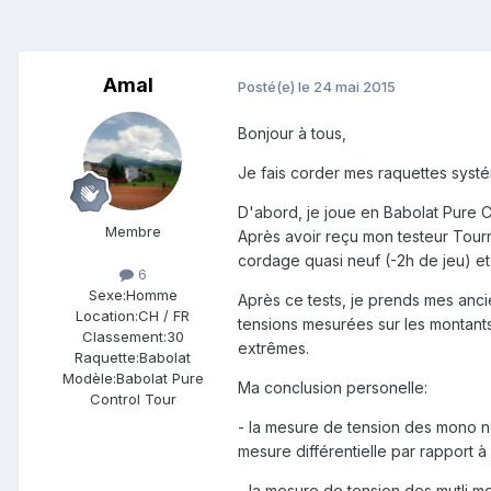
Amal
Posté(e)
le 24 mai 2015
Bonjour à tous,
Je fais corder mes raquettes systé
D'abord, je joue en Babolat Pure Co
Membre
Après avoir reçu mon testeur Tourna,
cordage quasi neuf (-2h de jeu) et 
6
Sexe:
Homme
Après ce tests, je prends mes anci
Location:
CH / FR
tensions mesurées sur les montants
Classement:
30
extrêmes.
Raquette:
Babolat
Modèle:
Babolat Pure
Ma conclusion personelle:
Control Tour
- la mesure de tension des mono ne
mesure différentielle par rapport à
- la mesure de tension des mutli m