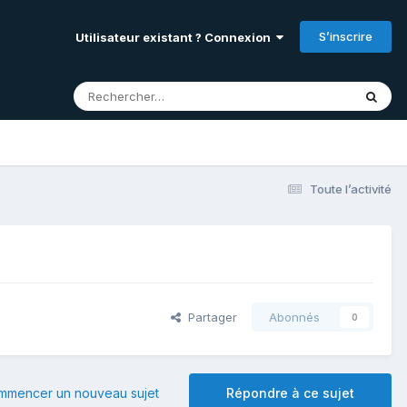
S’inscrire
Utilisateur existant ? Connexion
Toute l’activité
Partager
Abonnés
0
mmencer un nouveau sujet
Répondre à ce sujet