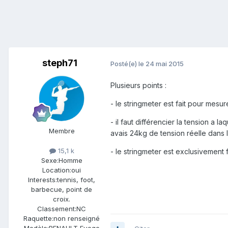
steph71
Posté(e)
le 24 mai 2015
Plusieurs points :
- le stringmeter est fait pour mesur
- il faut différencier la tension a 
Membre
avais 24kg de tension réelle dans 
15,1 k
- le stringmeter est exclusivement 
Sexe:
Homme
Location:
oui
Interests:
tennis, foot,
barbecue, point de
croix.
Classement:
NC
Raquette:
non renseigné