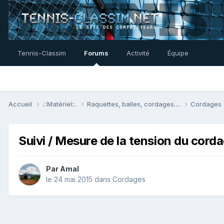
Tennis-Classim
Forums
Activité
Équipe
Accueil
.::Matériel::.
Raquettes, balles, cordages....
Cordages
Suivi / Mesure de la tension du corda
Par
Amal
le 24 mai 2015
dans
Cordages