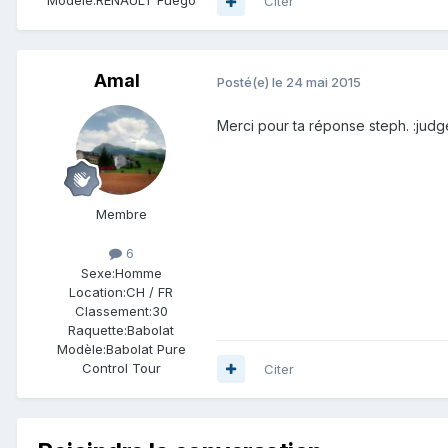
Modèle:
RENAULT Fuego
Citer
Amal
Posté(e)
le 24 mai 2015
Merci pour ta réponse steph. :judg
Membre
6
Sexe:
Homme
Location:
CH / FR
Classement:
30
Raquette:
Babolat
Modèle:
Babolat Pure
Control Tour
Citer