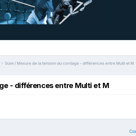
Suivi / Mesure de la tension du cordage - différences entre Multi et M
ge - différences entre Multi et M
Co