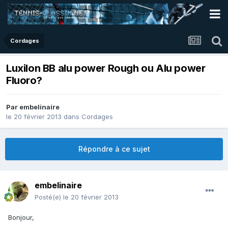
Cordages
Luxilon BB alu power Rough ou Alu power
Fluoro?
Par
embelinaire
le 20 février 2013
dans
Cordages
Répondre à ce sujet
embelinaire
Posté(e)
le 20 février 2013
Bonjour,