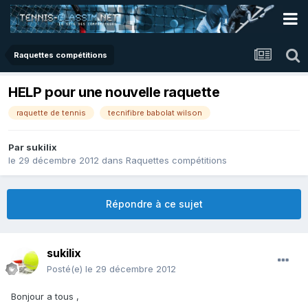
Raquettes compétitions
HELP pour une nouvelle raquette
raquette de tennis
tecnifibre babolat wilson
Par
sukilix
le 29 décembre 2012
dans
Raquettes compétitions
Répondre à ce sujet
sukilix
Posté(e)
le 29 décembre 2012
Bonjour a tous ,