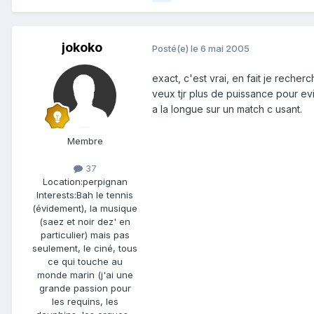
jokoko
Posté(e)
le 6 mai 2005
exact, c'est vrai, en fait je recher
veux tjr plus de puissance pour evi
a la longue sur un match c usant.
Membre
37
Location:
perpignan
Interests:
Bah le tennis
(évidement), la musique
(saez et noir dez' en
particulier) mais pas
seulement, le ciné, tous
ce qui touche au
monde marin (j'ai une
grande passion pour
les requins, les