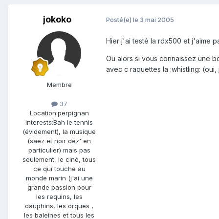
jokoko
Posté(e)
le 3 mai 2005
Hier j'ai testé la rdx500 et j'aime
Ou alors si vous connaissez une bo
avec c raquettes la :whistling: (oui, j
Membre
37
Location:
perpignan
Interests:
Bah le tennis
(évidement), la musique
(saez et noir dez' en
particulier) mais pas
seulement, le ciné, tous
ce qui touche au
monde marin (j'ai une
grande passion pour
les requins, les
dauphins, les orques ,
les baleines et tous les