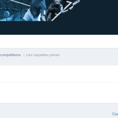
 compétitions
Les raquettes yonex
Co