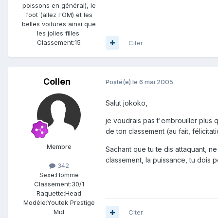
poissons en général), le
foot (allez l'OM) et les
belles voitures ainsi que
les jolies filles.
Classement:
15
Citer
Collen
Posté(e)
le 6 mai 2005
Salut jokoko,
je voudrais pas t'embrouiller plus
de ton classement (au fait, félicita
Membre
Sachant que tu te dis attaquant, ne 
classement, la puissance, tu dois 
342
Sexe:
Homme
Classement:
30/1
Raquette:
Head
Modèle:
Youtek Prestige
Mid
Citer