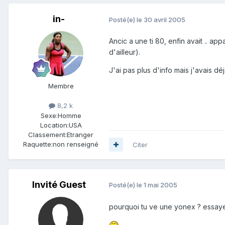
in-
Posté(e)
le 30 avril 2005
Ancic a une ti 80, enfin avait .. a
d'ailleur).
J'ai pas plus d'info mais j'avais dé
Membre
8,2 k
Sexe:
Homme
Location:
USA
Classement:
Etranger
Raquette:
non renseigné
Citer
Invité Guest
Posté(e)
le 1 mai 2005
pourquoi tu ve une yonex ? essaye 