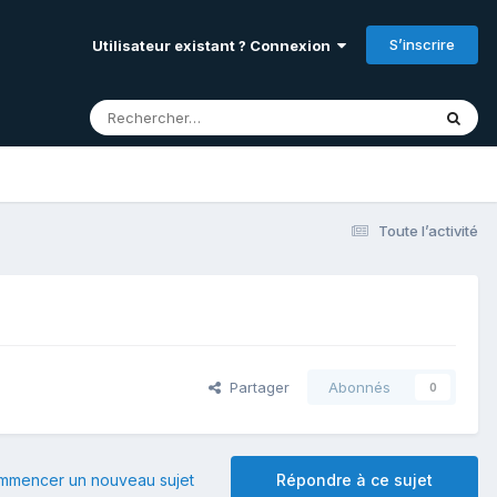
S’inscrire
Utilisateur existant ? Connexion
Toute l’activité
Partager
Abonnés
0
mmencer un nouveau sujet
Répondre à ce sujet