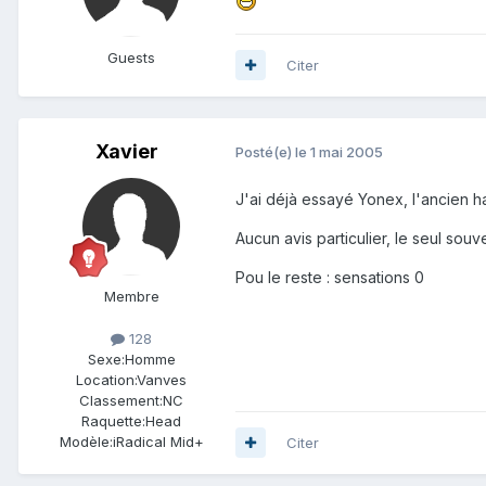
Guests
Citer
Xavier
Posté(e)
le 1 mai 2005
J'ai déjà essayé Yonex, l'ancien ha
Aucun avis particulier, le seul souve
Pou le reste : sensations 0
Membre
128
Sexe:
Homme
Location:
Vanves
Classement:
NC
Raquette:
Head
Modèle:
iRadical Mid+
Citer