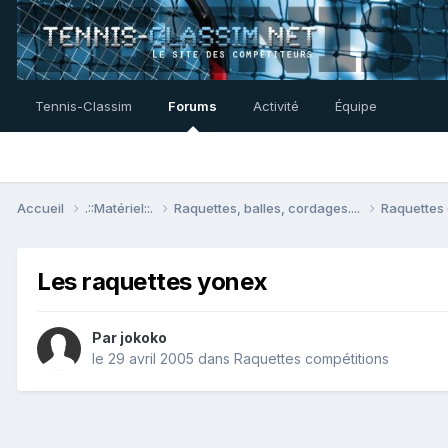
Tennis-Classim
Forums
Activité
Équipe
Accueil
.::Matériel::.
Raquettes, balles, cordages....
Raquettes
Les raquettes yonex
Par
jokoko
le 29 avril 2005
dans
Raquettes compétitions