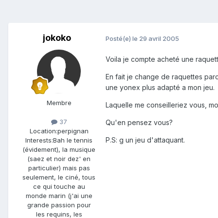
jokoko
Posté(e)
le 29 avril 2005
Voila je compte acheté une raquett
En fait je change de raquettes par
une yonex plus adapté a mon jeu.
Membre
Laquelle me conseilleriez vous, mo
37
Qu'en pensez vous?
Location:
perpignan
P.S: g un jeu d'attaquant.
Interests:
Bah le tennis
(évidement), la musique
(saez et noir dez' en
particulier) mais pas
seulement, le ciné, tous
ce qui touche au
monde marin (j'ai une
grande passion pour
les requins, les