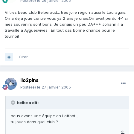
Posté(e)
le 26 janvier 2005
Vi tres beau club Belberaud... très jolie région aussi le Lauragais.
On a déja joué contre vous ya 2 ans je crois.On avait perdu 4-1 si
mes souvenirs sont bons. Je conais un peu DA*** Johann il a
travaillé a Ayguesvives . En tout cas bonne chance pour le
tournoi!
Citer
lio2pins
Posté(e)
le 27 janvier 2005
belbe a dit :
nous avons une équipe en Laffont ,
tu joues dans quel club ?
←