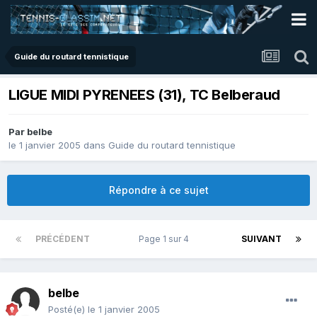
Guide du routard tennistique
LIGUE MIDI PYRENEES (31), TC Belberaud
Par
belbe
le 1 janvier 2005
dans
Guide du routard tennistique
Répondre à ce sujet
PRÉCÉDENT
Page 1 sur 4
SUIVANT
belbe
Posté(e)
le 1 janvier 2005