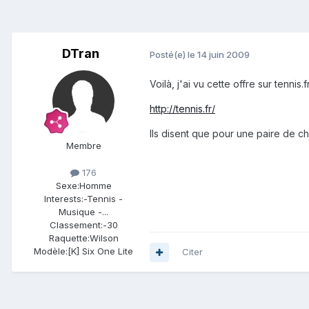
DTran
Posté(e)
le 14 juin 2009
Voilà, j'ai vu cette offre sur tennis.fr
http://tennis.fr/
Ils disent que pour une paire de ch
Membre
176
Sexe:
Homme
Interests:
-Tennis -
Musique -...
Classement:
-30
Raquette:
Wilson
Modèle:
[K] Six One Lite
Citer