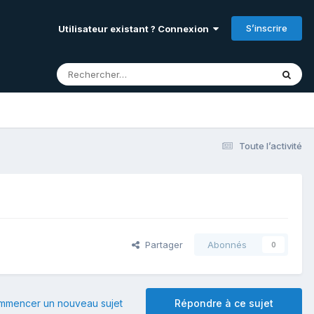
S’inscrire
Utilisateur existant ? Connexion
Toute l’activité
Partager
Abonnés
0
mmencer un nouveau sujet
Répondre à ce sujet