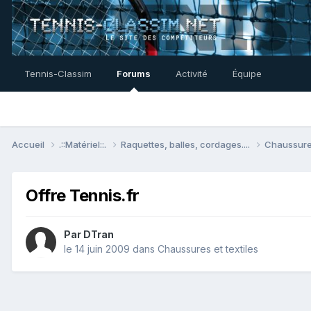
Tennis-Classim
Forums
Activité
Équipe
Accueil
.::Matériel::.
Raquettes, balles, cordages....
Chaussures
Offre Tennis.fr
Par
DTran
le 14 juin 2009
dans
Chaussures et textiles