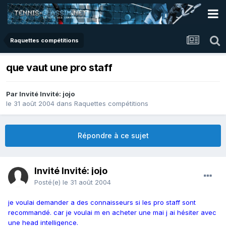
Raquettes compétitions
que vaut une pro staff
Par Invité Invité: jojo
le 31 août 2004
dans
Raquettes compétitions
Répondre à ce sujet
Invité Invité: jojo
Posté(e)
le 31 août 2004
je voulai demander a des connaisseurs si les pro staff sont
recommandé. car je voulai m en acheter une mai j ai hésiter avec
une head intelligence.