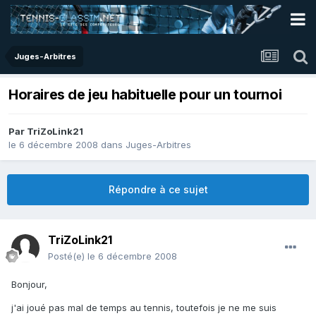
Juges-Arbitres
Horaires de jeu habituelle pour un tournoi
Par
TriZoLink21
le 6 décembre 2008
dans
Juges-Arbitres
Répondre à ce sujet
TriZoLink21
Posté(e)
le 6 décembre 2008
Bonjour,
j'ai joué pas mal de temps au tennis, toutefois je ne me suis