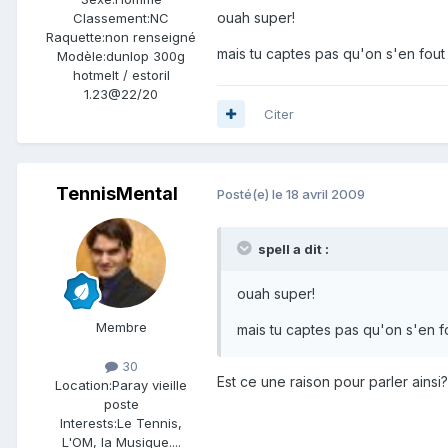
ouah super!
Classement:
NC
Raquette:
non renseigné
mais tu captes pas qu'on s'en fou
Modèle:
dunlop 300g
hotmelt / estoril
1.23@22/20
Citer
TennisMental
Posté(e)
le 18 avril 2009
spell a dit :
ouah super!
Membre
mais tu captes pas qu'on s'en 
30
Est ce une raison pour parler ainsi
Location:
Paray vieille
poste
Interests:
Le Tennis,
L'OM, la Musique....