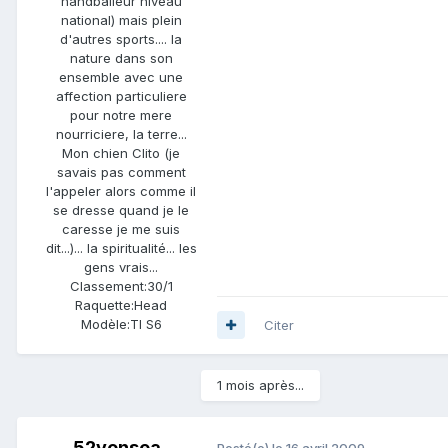
handballeur niveau
national) mais plein
d'autres sports.... la
nature dans son
ensemble avec une
affection particuliere
pour notre mere
nourriciere, la terre...
Mon chien Clito (je
savais pas comment
l'appeler alors comme il
se dresse quand je le
caresse je me suis
dit...)... la spiritualité... les
gens vrais...
Classement:
30/1
Raquette:
Head
Modèle:
TI S6
Citer
1 mois après...
52vonsea