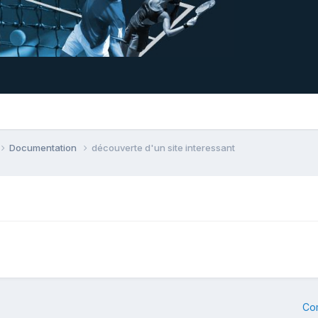
Documentation
découverte d'un site interessant
Co