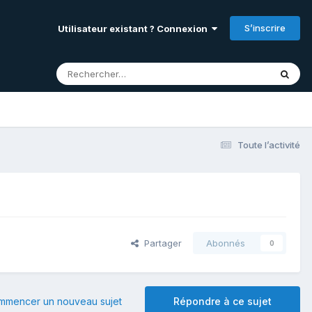
S’inscrire
Utilisateur existant ? Connexion
Toute l’activité
Partager
Abonnés
0
mmencer un nouveau sujet
Répondre à ce sujet