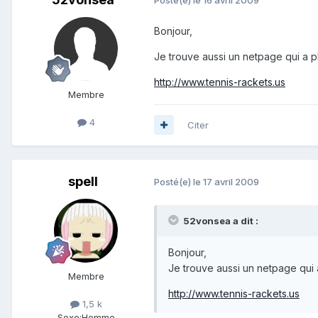
Posté(e)
le 16 avril 2009
Bonjour,
Je trouve aussi un netpage qui a pl
http://www.tennis-rackets.us
Membre
4
Citer
spell
Posté(e)
le 17 avril 2009
52vonsea a dit :
Bonjour,
Je trouve aussi un netpage qui a
Membre
http://www.tennis-rackets.us
1,5 k
Sexe:
Homme