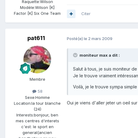
Raquette:
Wilson
Modèle:
Wilson [K]
Factor [K] Six One Team
Citer
pat611
Posté(e)
le 2 mars 2009
moniteur max a dit :
Salut à tous, je suis moniteur de
Je le trouve vraiment intéressa
Membre
Voilà, je le trouve sympa simple e
58
Sexe:
Homme
Oui je viens d'aller jeter un oeil sur 
Location:
la tour blanche
(24)
Interests:
bonjour, ben
mes centres d'interets
c'est: le sport en
general(ancien