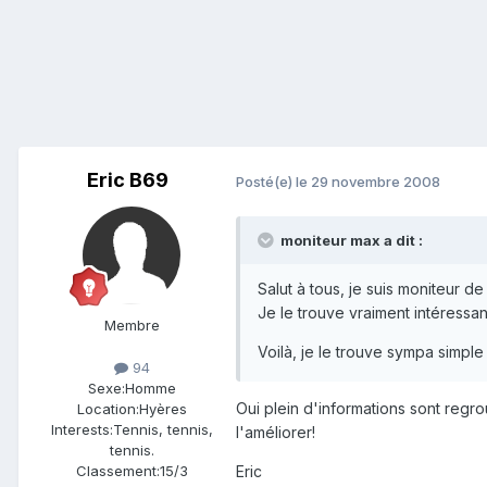
Eric B69
Posté(e)
le 29 novembre 2008
moniteur max a dit :
Salut à tous, je suis moniteur de
Je le trouve vraiment intéressa
Membre
Voilà, je le trouve sympa simple e
94
Sexe:
Homme
Oui plein d'informations sont regro
Location:
Hyères
Interests:
Tennis, tennis,
l'améliorer!
tennis.
Eric
Classement:
15/3