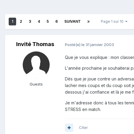
1
2
3
4
5
6
SUIVANT
Page 1 sur 10
Invité Thomas
Posté(e)
le 31 janvier 2003
Que je vous explique : mon classe
L'année prochaine je souhaiterai p
Dès que je joue contre un adversai
Guests
lacher mes coups et du coup soit j
dessous j'ai confiance et là je me fai
Je m'adresse donc à tous les tenni
STRESS en match.
Citer