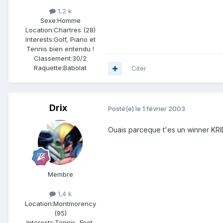
1,2 k
Sexe:
Homme
Location:
Chartres (28)
Interests:
Golf, Piano et
Tennis bien entendu !
Classement:
30/2
Raquette:
Babolat
Citer
Drix
Posté(e)
le 1 février 2003
Ouais parceque t'es un winner KRI
Membre
1,4 k
Location:
Montmorency
(95)
Interests:
Tennis, Foot,