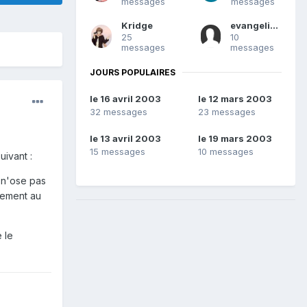
messages
messages
Kridge
evangeliseur
25
10
messages
messages
JOURS POPULAIRES
le 16 avril 2003
le 12 mars 2003
32 messages
23 messages
le 13 avril 2003
le 19 mars 2003
15 messages
10 messages
ivant :
 n'ose pas
ssement au
 le