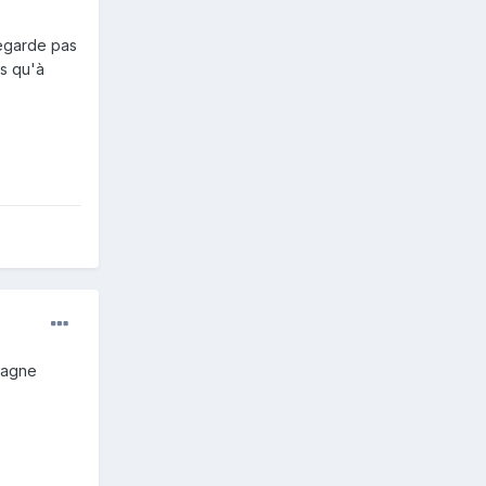
regarde pas
as qu'à
 gagne