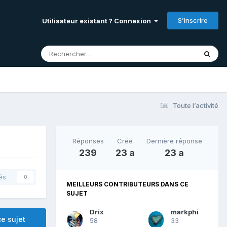
S’inscrire
Utilisateur existant ? Connexion
Toute l’activité
Réponses
Créé
Dernière réponse
239
23 a
23 a
és
0
MEILLEURS CONTRIBUTEURS DANS CE
SUJET
Drix
markphi
e sujet
58
33