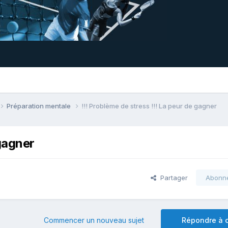
Préparation mentale
!!! Problème de stress !!! La peur de gagner
 gagner
Partager
Abonn
Commencer un nouveau sujet
Répondre à c