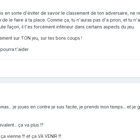
fais en sorte d'éviter de savoir le classement de ton adversaire, ne 
e le faire à ta place. Comme ça, tu n'auras pas d'a priori, et tu n'
oute façon, il t'es forcément inférieur dans certains aspects du jeu.
ement sur TON jeu, sur tes bons coups !
 pourra t'aider
s... je joues en contre je suis facile, je prends mon temps... et je
alent... ça va plus !?
 vienne !!! et ça VA VENIR !!!