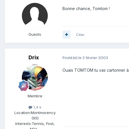
Bonne chance, Tomtom !
Guests
Citer
Drix
Posté(e)
le 2 février 2003
Ouais TOMTOM tu vas cartonner à 
Membre
1,4 k
Location:
Montmorency
(95)
Interests:
Tennis, Foot,
NBA...