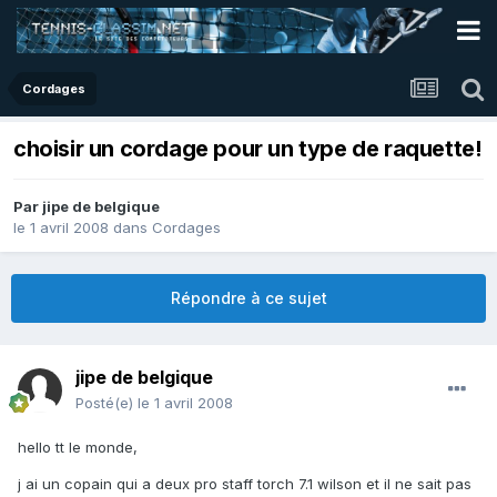
Cordages
choisir un cordage pour un type de raquette!
Par
jipe de belgique
le 1 avril 2008
dans
Cordages
Répondre à ce sujet
jipe de belgique
Posté(e)
le 1 avril 2008
hello tt le monde,
j ai un copain qui a deux pro staff torch 7.1 wilson et il ne sait pas