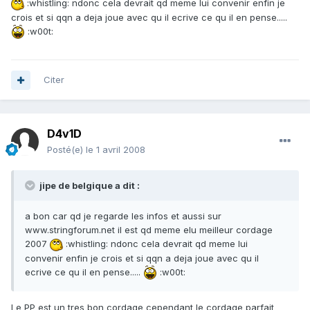
:whistling: ndonc cela devrait qd meme lui convenir enfin je
crois et si qqn a deja joue avec qu il ecrive ce qu il en pense.....
:w00t:
Citer
D4v1D
Posté(e)
le 1 avril 2008
jipe de belgique a dit :
a bon car qd je regarde les infos et aussi sur
www.stringforum.net il est qd meme elu meilleur cordage
2007
:whistling: ndonc cela devrait qd meme lui
convenir enfin je crois et si qqn a deja joue avec qu il
ecrive ce qu il en pense.....
:w00t:
Le PP est un tres bon cordage cependant le cordage parfait